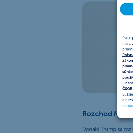
Svoje 
nasta
priam
Právn
zákon
priame
súhlas
použí
Finan
ČSOB L
Bližši
a bliž
osobn
Rozchod Muska 
Donald Trump sa roz