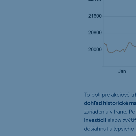
To boli pre akciové tr
dohľad historické m
zariadenia v Iráne. P
investícií
alebo zvýši
dosiahnutia lepšieho 