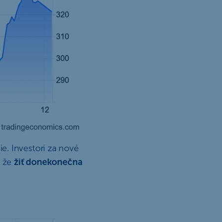
e. Investori za nové
, že
žiť donekonečna