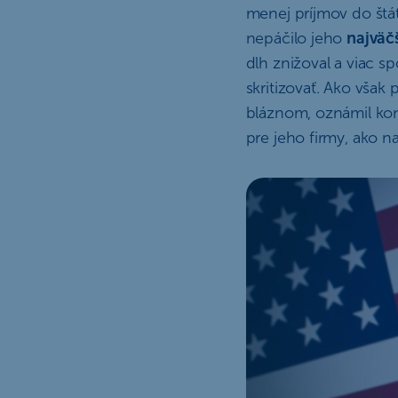
menej príjmov do štát
nepáčilo jeho
najväč
dlh znižoval a viac s
skritizovať. Ako vša
bláznom, oznámil kon
pre jeho firmy, ako n