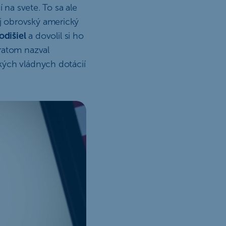
 na svete. To sa ale
j obrovský americký
odišiel
a dovolil si ho
ratom nazval
kých vládnych dotácií