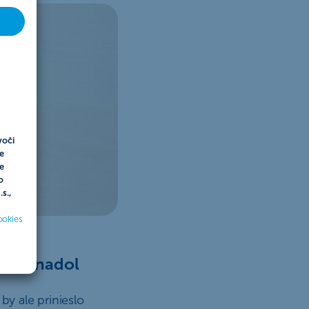
ť
voči
e
e
o
s.,
ookies
kcie nadol
 by ale prinieslo