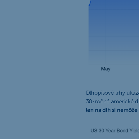
Dlhopisové trhy ukáz
30-ročné americké dlh
len na dlh si nemôže