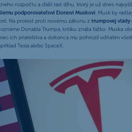
neho rozpočtu a ďalší rast dlhu, ktorý je už dnes najvyšší
šiemu podporovateľovi Elonovi Muskovi
. Musk by radše
poril. Na protest proti novému zákonu z
trumpovej vlády 
k poznáme Donalda Trumpa, kritiku znáša ťažko. Muska ob
iec ich priateľstva a dokonca mu pohrozil odňatím všet
apríklad Tesla alebo SpaceX.