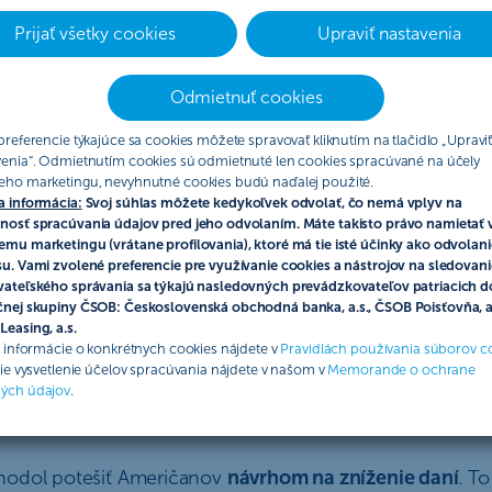
Prijať všetky cookies
Upraviť nastavenia
Odmietnuť cookies
preferencie týkajúce sa cookies môžete spravovať kliknutím na tlačidlo „Upravi
venia“. Odmietnutím cookies sú odmietnuté len cookies spracúvané na účely
eho marketingu, nevyhnutné cookies budú naďalej použité.
a informácia:
Svoj súhlas môžete kedykoľvek odvolať, čo nemá vplyv na
nosť spracúvania údajov pred jeho odvolaním. Máte takisto právo namietať 
mu marketingu (vrátane profilovania), ktoré má tie isté účinky ako odvolani
u. Vami zvolené preferencie pre využívanie cookies a nástrojov na sledovani
vateľského správania sa týkajú nasledovných prevádzkovateľov patriacich d
čnej skupiny ČSOB: Československá obchodná banka, a.s., ČSOB Poisťovňa, a.
easing, a.s.
e informácie o konkrétnych cookies nájdete v
Pravidlách používania súborov c
šie vysvetlenie účelov spracúvania nájdete v našom v
Memorande o ochrane
ých údajov
.
s Trumpom a vojenský konflikt poslali a
hodol potešiť Američanov
návrhom na zníženie daní
. To