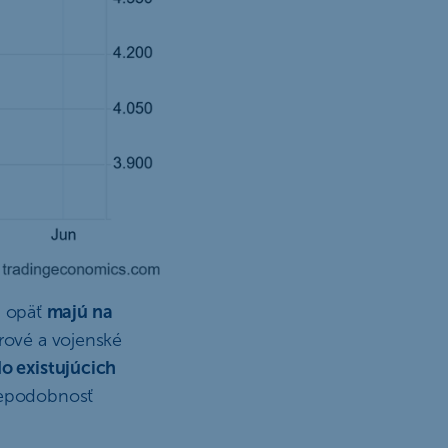
 a opäť
majú na
drové a vojenské
o existujúcich
depodobnosť