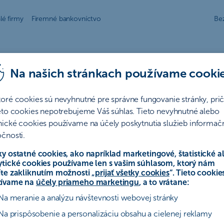
lé firmy
Firemné bankovníctvo
Be
Na našich stránkach používame cooki
litika aj rozchod Muska s Trumpom
é do 4 minút
toré cookies sú nevyhnutné pre správne fungovanie stránky, pr
oom: Trhy ovplyvnila geopolitik
ieto cookies nepotrebujeme Váš súhlas. Tieto nevyhnutné alebo
nické cookies používame na účely poskytnutia služieb informač
umpom
čnosti.
ky ostatné cookies, ako napríklad marketingové, štatistické a
nalda Trumpa zo strany najbohatšieho človeka planéty
ytické cookies používame len s vašim súhlasom, ktorý nám
h na rapídne zníženie daní pre Američanov znamenal o
íte zakliknutím možnosti „
prijať všetky cookies
“. Tieto cookie
ívame na
účely priameho marketingu
, a to vrátane:
ec ich priateľstva. Doplatili na to akcie spoločnosti Te
šie ceny. Akciové trhy sú skúšané aj iným, vážnejším, k
Na meranie a analýzu návštevnosti webovej stránky
americký prezident – vojnovým konfliktom na Blízkom 
Na prispôsobenie a personalizáciu obsahu a cielenej reklamy