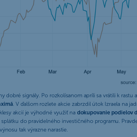
hy dobré signály. Po rozkolísanom apríli sa vrátili k rastu
aximá
. V ďalšom rozlete akcie zabrzdil útok Izraela na ja
oklesy akcií je výhodné využiť na
dokupovanie podielov d
ť splátku do pravidelného investičného programu. Prav
výnosu tak výrazne narastie.