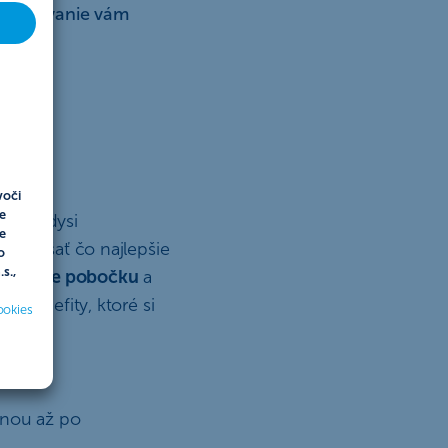
e využívanie vám
ť
voči
e
ste kedysi
e
prinášať čo najlepšie
o
s.,
ebujete pobočku
a
é benefity, ktoré si
ookies
inou až po