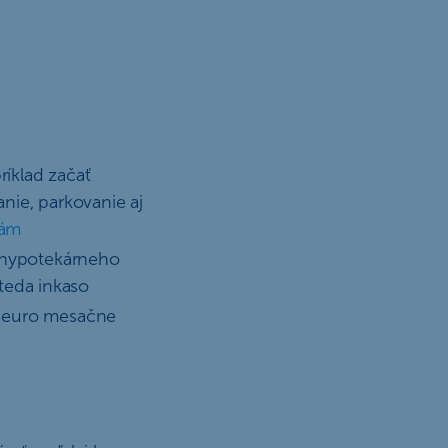
ríklad začať
anie, parkovanie aj
nám
 hypotekárneho
 teda inkaso
 euro mesačne