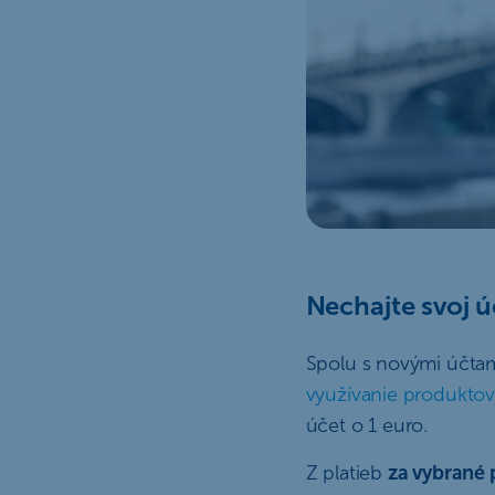
Nechajte svoj ú
Spolu s novými účta
využívanie produktov
účet o 1 euro.
Z platieb
za vybrané 