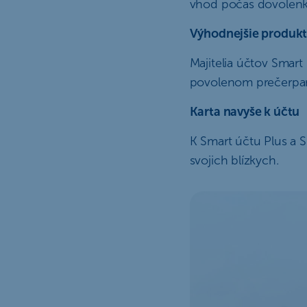
vhod počas dovolenk
Výhodnejšie produk
Majitelia účtov Smar
povolenom prečerpa
Karta navyše k účtu
K Smart účtu Plus a 
svojich blízkych.