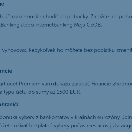
ne
ch účtov nemusíte chodiť do pobočky. Založíte ich poho
tBanking alebo internetbanking Moja ČSOB.
 vyhovovať, kedykoľvek ho môžete bez poplatku zmeniť 
ancie
art účet Premium vám dokážu zarábať. Financie zhodno
ľa typu účtu do sumy až 1500 EUR.
ahraničí
ponúka výbery z bankomatov v krajinách eurozóny úpln
ôžete užívať bezplatné výbery počas mesiacov júl a aug