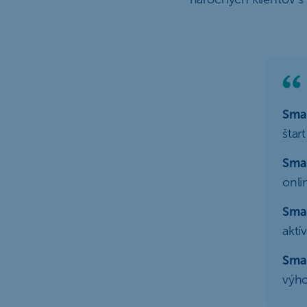
Smar
štar
Sma
onli
Smar
aktí
Sma
výho