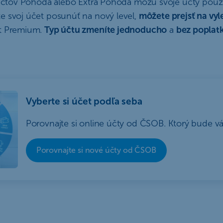
h účtov Pohoda alebo Extra Pohoda môžu svoje účty použí
e svoj účet posunúť na nový level,
môžete prejsť na vy
et Premium.
Typ účtu zmeníte jednoducho
a
bez poplat
Vyberte si účet podľa seba
Porovnajte si online účty od ČSOB. Ktorý bude v
Porovnajte si nové účty od ČSOB