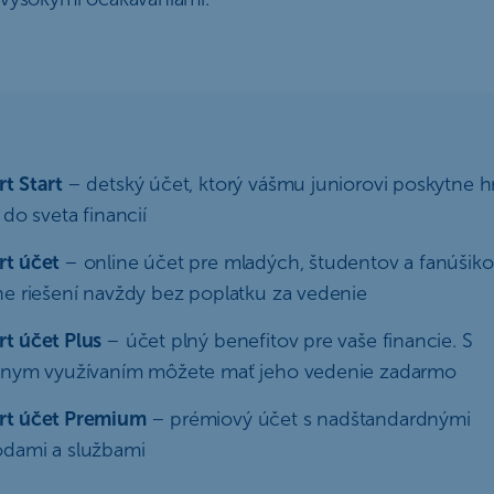
t Start
– detský účet, ktorý vášmu juniorovi poskytne h
t do sveta financií
rt účet
– online účet pre mladých, študentov a fanúšik
ne riešení navždy bez poplatku za vedenie
t účet Plus
– účet plný benefitov pre vaše financie. S
vnym využívaním môžete mať jeho vedenie zadarmo
rt účet Premium
– prémiový účet s nadštandardnými
dami a službami