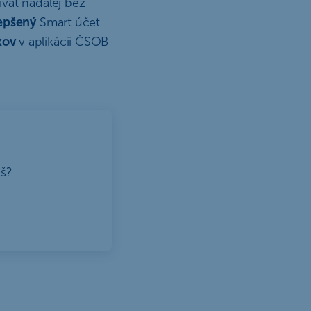
vať naďalej bez
lepšený
Smart účet
kov
v aplikácii ČSOB
áš?