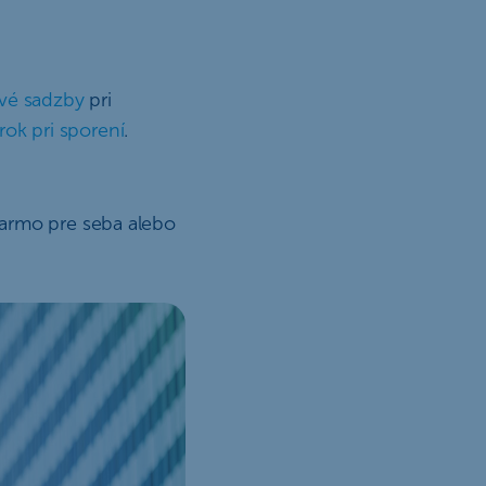
vé sadzby
pri
úrok pri sporení
.
darmo pre seba alebo