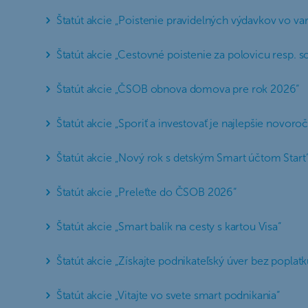
Štatút akcie „Poistenie pravidelných výdavkov vo va
Štatút akcie „Cestovné poistenie za polovicu resp. s
Štatút akcie „ČSOB obnova domova pre rok 2026“
Štatút akcie „Sporiť a investovať je najlepšie novoro
Štatút akcie „Nový rok s detským Smart účtom Start
Štatút akcie „Preleťte do ČSOB 2026“
Štatút akcie „Smart balík na cesty s kartou Visa“
Štatút akcie „Získajte podnikateľský úver bez poplatk
Štatút akcie „Vitajte vo svete smart podnikania“