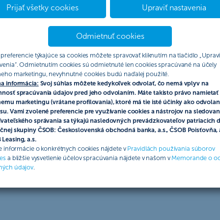
Prijať všetky cookies
Upraviť nastavenia
dneným financovaním“
Odmietnuť cookies
efinancovaní hypotéky z inej banky - platí pre žiadosti podané v
 preferencie týkajúce sa cookies môžete spravovať kliknutím na tlačidlo „Upravi
tí pre žiadosti podané v období od 1.7.2026 do 31.08.2026“
venia“. Odmietnutím cookies sú odmietnuté len cookies spracúvané na účely
eho marketingu, nevyhnutné cookies budú naďalej použité.
a informácia:
Svoj súhlas môžete kedykoľvek odvolať, čo nemá vplyv na
v sieti Priority Pass k zlatej debetnej karte Mastercard“
nosť spracúvania údajov pred jeho odvolaním. Máte takisto právo namietať 
emu marketingu (vrátane profilovania), ktoré má tie isté účinky ako odvolan
latkov - Leto 2026“
su. Vami zvolené preferencie pre využívanie cookies a nástrojov na sledovan
vateľského správania sa týkajú nasledovných prevádzkovateľov patriacich 
čnej skupiny ČSOB: Československá obchodná banka, a.s., ČSOB Poisťovňa, a
Leasing, a.s.
ie informácie o konkrétnych cookies nájdete v
Pravidlách používania súborov
es
a bližšie vysvetlenie účelov spracúvania nájdete v našom v
Memorande o o
v sieti Priority Pass“
ných údajov
.