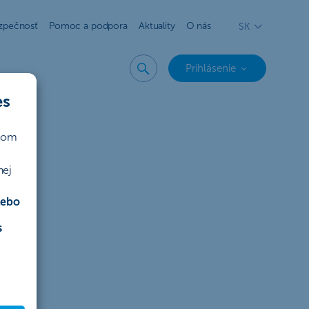
zpečnosť
Pomoc a podpora
Aktuality
O nás
SK
Prihlásenie
es
ičom
nej
lebo
s