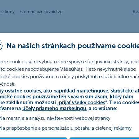
lé firmy
Firemné bankovníctvo
Be
Na našich stránkach používame cooki
toré cookies sú nevyhnutné pre správne fungovanie stránky, pr
í
ieto cookies nepotrebujeme Váš súhlas. Tieto nevyhnutné alebo
nické cookies používame na účely poskytnutia služieb informač
čnosti.
ky ostatné cookies, ako napríklad marketingové, štatistické a
ytické cookies používame len s vašim súhlasom, ktorý nám
íte zakliknutím možnosti „
prijať všetky cookies
“. Tieto cookie
ovanie
Poistenie
Hypotéky
Ostatné
Archív
ívame na
účely priameho marketingu
, a to vrátane:
Na meranie a analýzu návštevnosti webovej stránky
Na prispôsobenie a personalizáciu obsahu a cielenej reklamy
 SmartSlužbami“