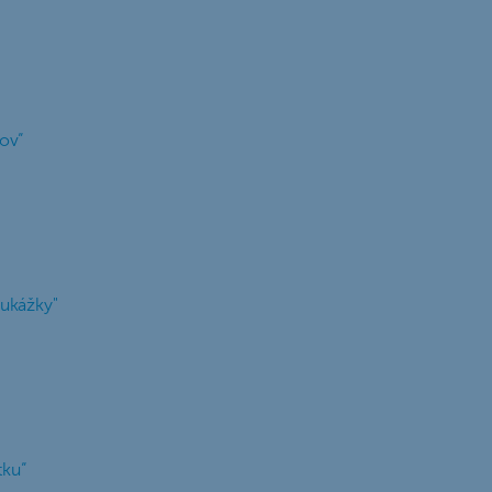
ov“
oukážky"
tku“