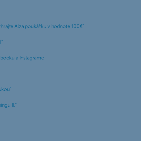
vyhrajte Alza poukážku v hodnote 100€“
I“
ebooku a Instagrame
rukou“
ngu II.“