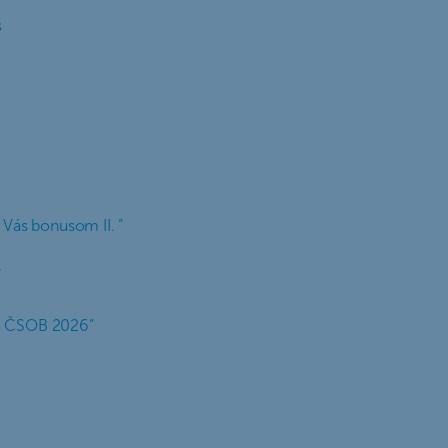
s
 Vás bonusom II. “
“
ta ČSOB 2026“