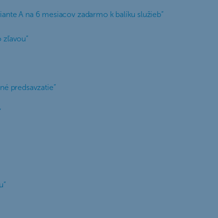
riante A na 6 mesiacov zadarmo k balíku služieb“
o zľavou“
čné predsavzatie”
“
u“