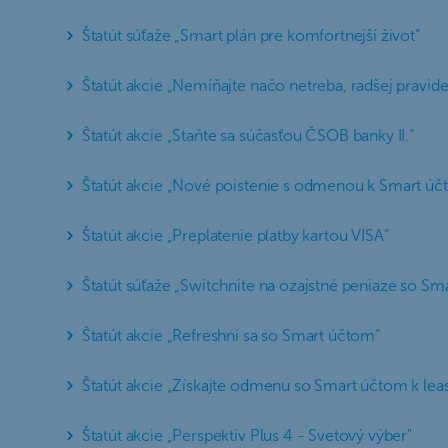
Štatút súťaže „Smart plán pre komfortnejší život“
Štatút akcie „Nemíňajte načo netreba, radšej pravide
Štatút akcie „Staňte sa súčasťou ČSOB banky II.“
Štatút akcie „Nové poistenie s odmenou k Smart účt
Štatút akcie „Preplatenie platby kartou VISA“
Štatút súťaže „Switchnite na ozajstné peniaze so Sm
Štatút akcie „Refreshni sa so Smart účtom“
Štatút akcie „Získajte odmenu so Smart účtom k lea
Štatút akcie „Perspektiv Plus 4 - Svetový výber"