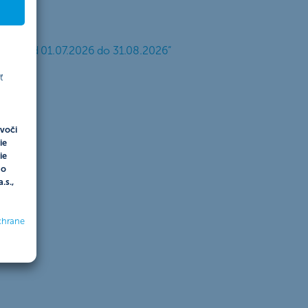
 období od 01.07.2026 do 31.08.2026“
ť
voči
ie
ie
do
.s.,
chrane