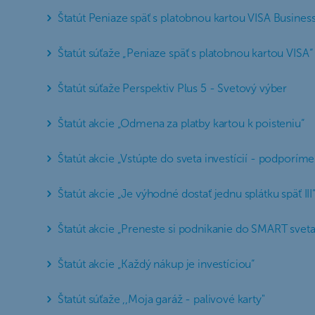
Štatút Peniaze späť s platobnou kartou VISA Busines
Štatút súťaže „Peniaze späť s platobnou kartou VISA“
Štatút súťaže Perspektiv Plus 5 - Svetový výber
Štatút akcie „Odmena za platby kartou k poisteniu“
Štatút akcie „Vstúpte do sveta investícií - podporíme
Štatút akcie „Je výhodné dostať jednu splátku späť III
Štatút akcie „Preneste si podnikanie do SMART sve
Štatút akcie „Každý nákup je investíciou“
Štatút súťaže ,,Moja garáž - palivové karty"