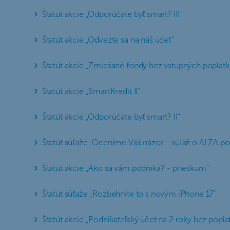
Štatút akcie „Odporúčate byť smart? III“
Štatút akcie „Odvezte sa na náš účet“
Štatút akcie „Zmiešané fondy bez vstupných poplatk
Štatút akcie „SmartKredit II“
Štatút akcie „Odporúčate byť smart? II“
Štatút súťaže „Oceníme Váš názor - súťaž o ALZA p
Štatút akcie „Ako sa vám podniká? - prieskum“
Štatút súťaže „Rozbehnite to s novým iPhone 17“
Štatút akcie „Podnikateľský účet na 2 roky bez popla