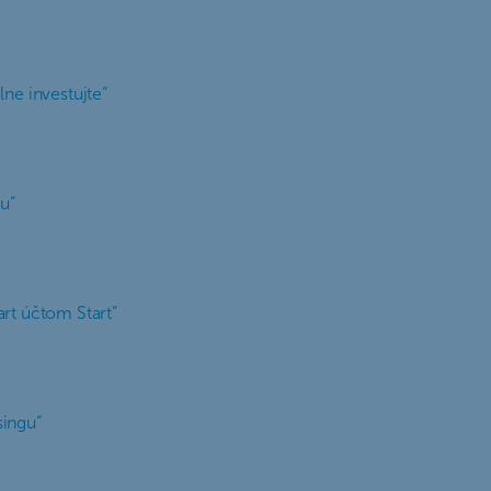
lne investujte“
u“
art účtom Start“
singu“