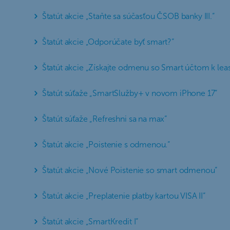
Štatút akcie „Staňte sa súčasťou ČSOB banky III.“
Štatút akcie „Odporúčate byť smart?“
Štatút akcie „Získajte odmenu so Smart účtom k leasi
Štatút súťaže „SmartSlužby+ v novom iPhone 17“
Štatút súťaže „Refreshni sa na max“
Štatút akcie „Poistenie s odmenou.“
Štatút akcie „Nové Poistenie so smart odmenou“
Štatút akcie „Preplatenie platby kartou VISA II“
Štatút akcie „SmartKredit I“