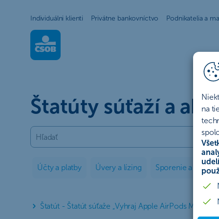
Individuálni klienti
Privátne bankovníctvo
Podnikatelia a ma
Štatúty súťaží | ČSOB
Niek
Štatúty súťaží a akci
na t
tech
spolo
Všet
anal
udel
Účty a platby
Úvery a lízing
Sporenie a invest
použ
Štatút - Štatút súťaže „Vyhraj Apple AirPods Max so