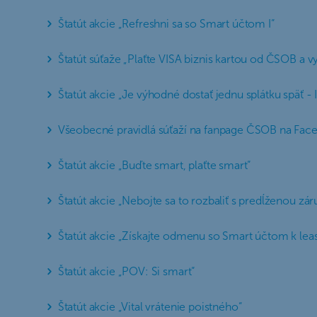
Štatút akcie „Refreshni sa so Smart účtom I“
Štatút súťaže „Plaťte VISA biznis kartou od ČSOB a 
Štatút akcie „Je výhodné dostať jednu splátku späť - I
Všeobecné pravidlá súťaží na fanpage ČSOB na Fac
Štatút akcie „Buďte smart, plaťte smart“
Štatút akcie „Nebojte sa to rozbaliť s predĺženou zá
Štatút akcie „Získajte odmenu so Smart účtom k leasi
Štatút akcie „POV: Si smart“
Štatút akcie „Vital vrátenie poistného“