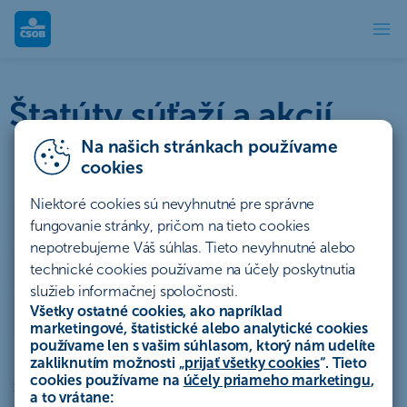
Štatúty súťaží | ČSOB
Štatúty súťaží a akcií
Na našich stránkach používame
cookies
Niektoré cookies sú nevyhnutné pre správne
Účty a platby
Úvery a lízing
fungovanie stránky, pričom na tieto cookies
nepotrebujeme Váš súhlas. Tieto nevyhnutné alebo
Sporenie a investovanie
Poistenie
Hypotéky
technické cookies používame na účely poskytnutia
služieb informačnej spoločnosti.
Všetky ostatné cookies, ako napríklad
Ostatné
Archív
marketingové, štatistické alebo analytické cookies
používame len s vašim súhlasom, ktorý nám udelíte
zakliknutím možnosti „
prijať všetky cookies
“. Tieto
cookies používame na
účely priameho marketingu
,
Štatút - Štatút súťaže „Vyhraj Apple AirPods Max so SmartS
a to vrátane: