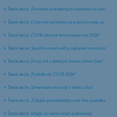
Štatút akcie „Poistenie pravidelných výdavkov vo variante A
Štatút akcie „Cestovné poistenie za polovicu resp. so zľavou
Štatút akcie „ČSOB obnova domova pre rok 2026“
Štatút akcie „Sporiť a investovať je najlepšie novoročné pre
Štatút akcie „Nový rok s detským Smart účtom Start“
Štatút akcie „Preleťte do ČSOB 2026“
Štatút akcie „Smart balík na cesty s kartou Visa“
Štatút akcie „Získajte podnikateľský úver bez poplatku“
Štatút akcie „Vitajte vo svete smart podnikania“