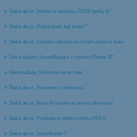
Štatút akcie „Staňte sa súčasťou ČSOB banky III.“
Štatút akcie „Odporúčate byť smart?“
Štatút akcie „Získajte odmenu so Smart účtom k leasingu III.
Štatút súťaže „SmartSlužby+ v novom iPhone 17“
Štatút súťaže „Refreshni sa na max“
Štatút akcie „Poistenie s odmenou.“
Štatút akcie „Nové Poistenie so smart odmenou“
Štatút akcie „Preplatenie platby kartou VISA II“
Štatút akcie „SmartKredit I“