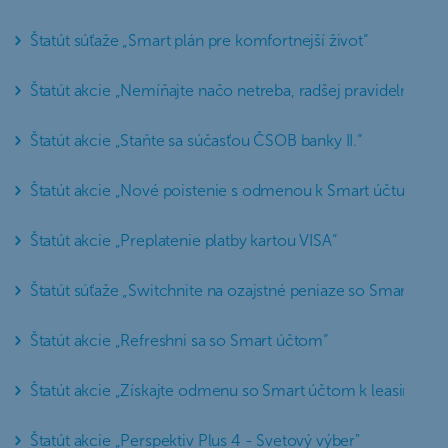
Štatút súťaže „Smart plán pre komfortnejší život“
Štatút akcie „Nemíňajte načo netreba, radšej pravidelne inve
Štatút akcie „Staňte sa súčasťou ČSOB banky II.“
Štatút akcie „Nové poistenie s odmenou k Smart účtu“
Štatút akcie „Preplatenie platby kartou VISA“
Štatút súťaže „Switchnite na ozajstné peniaze so Smart účto
Štatút akcie „Refreshni sa so Smart účtom“
Štatút akcie „Získajte odmenu so Smart účtom k leasingu“
Štatút akcie „Perspektiv Plus 4 - Svetový výber"