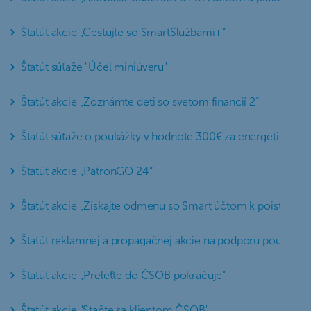
Štatút akcie „Cestujte so SmartSlužbami+“
Štatút súťaže "Účel miniúveru"
Štatút akcie „Zoznámte deti so svetom financií 2“
Štatút súťaže o poukážky v hodnote 300€ za energetický cer
Štatút akcie „PatronGO 24“
Štatút akcie „Získajte odmenu so Smart účtom k poisteniu“
Štatút reklamnej a propagačnej akcie na podporu používani
Štatút akcie „Preleťte do ČSOB pokračuje“
Štatút akcie "Staňte sa klientom ČSOB"