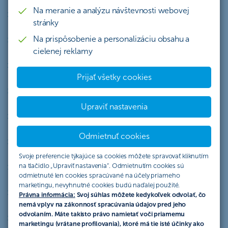
Na meranie a analýzu návštevnosti webovej
Štatút akcie „Veľký týždeň malých firiem so zvýhodneným 
stránky
Na prispôsobenie a personalizáciu obsahu a
Štatút akcie „Vrátenie 1 až 4 anuitných splátok pri refinanc
cielenej reklamy
Štatút akcie „Odmena za energetický certifikát - platí pre 
Prijať všetky cookies
Štatút akcie: „Zľavnený vstup do letiskového salónika v sieti 
Upraviť nastavenia
Štatút - ČSOB - „Zmiešané fondy bez vstupných poplatkov 
Odmietnuť cookies
Štatút - ČSOB - Leasing so smart odmenou
Svoje preferencie týkajúce sa cookies môžete spravovať kliknutím
na tlačidlo „Upraviť nastavenia“. Odmietnutím cookies sú
Štatút akcie „Bezplatný vstup do letiskového salónika v sieti 
odmietnuté len cookies spracúvané na účely priameho
marketingu, nevyhnutné cookies budú naďalej použité.
Štatút akcie Staňte sa súčasťou ČSOB banky IV
Právna informácia:
Svoj súhlas môžete kedykoľvek odvolať, čo
nemá vplyv na zákonnosť spracúvania údajov pred jeho
odvolaním. Máte takisto právo namietať voči priamemu
Štatút akcie „Odporúčate byť smart? IV“
marketingu (vrátane profilovania), ktoré má tie isté účinky ako