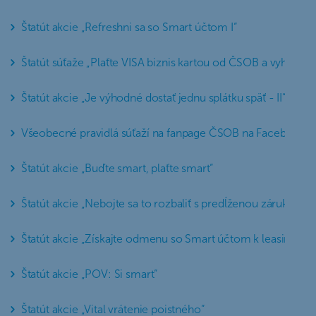
Štatút akcie „Refreshni sa so Smart účtom I“
Štatút súťaže „Plaťte VISA biznis kartou od ČSOB a vyhrajte
Štatút akcie „Je výhodné dostať jednu splátku späť - II“
Všeobecné pravidlá súťaží na fanpage ČSOB na Facebooku 
Štatút akcie „Buďte smart, plaťte smart“
Štatút akcie „Nebojte sa to rozbaliť s predĺženou zárukou“
Štatút akcie „Získajte odmenu so Smart účtom k leasingu II.
Štatút akcie „POV: Si smart“
Štatút akcie „Vital vrátenie poistného“