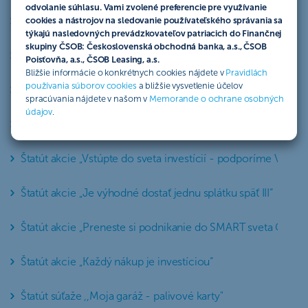
odvolanie súhlasu. Vami zvolené preferencie pre využívanie
Štatút Peniaze späť s platobnou kartou VISA Business
cookies a nástrojov na sledovanie používateľského správania sa
týkajú nasledovných prevádzkovateľov patriacich do Finančnej
skupiny ČSOB: Československá obchodná banka, a.s., ČSOB
Štatút súťaže „Peniaze späť s platobnou kartou VISA“
Poisťovňa, a.s., ČSOB Leasing, a.s.
Bližšie informácie o konkrétnych cookies nájdete v
Pravidlách
používania súborov cookies
a bližšie vysvetlenie účelov
Štatút súťaže Perspektiv Plus 5 - Svetový výber
spracúvania nájdete v našom v
Memorande o ochrane osobných
údajov
.
Štatút akcie „Odmena za platby kartou k poisteniu“
Štatút akcie „Vstúpte do sveta investícií - podporíme Vás bo
Štatút akcie „Je výhodné dostať jednu splátku späť III“
Štatút akcie „Preneste si podnikanie do SMART sveta ČSOB
Štatút akcie „Každý nákup je investíciou“
Štatút súťaže ,,Moja garáž - palivové karty"