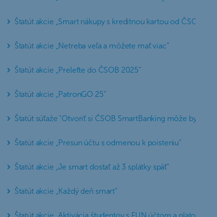
Štatút akcie „Smart nákupy s kreditnou kartou od ČSOB“
Štatút akcie „Netreba veľa a môžete mať viac“
Štatút akcie „Preleťte do ČSOB 2025“
Štatút akcie „PatronGO 25“
Štatút súťaže "Otvoriť si ČSOB SmartBanking môže byť výhr
Štatút akcie „Presun účtu s odmenou k poisteniu“
Štatút akcie „Je smart dostať až 3 splátky späť“
Štatút akcie „Každý deň smart“
Štatút akcie „Aktivácia študentov s FUN účtom a platobnou 