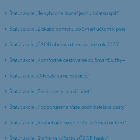
Štatút akcie „Je výhodné dostať jednu splátku späť“
Štatút akcie „Získajte odmenu so Smart účtom k poisteniu II
Štatút akcie „ČSOB obnova domova pre rok 2025“
Štatút akcie „Komfortné cestovanie so SmartSlužby+“
Štatút akcie „Odvezte sa na náš účet“
Štatút akcie „Biznis cesty na náš účet“
Štatút akcie „Podporujeme Vaše podnikateľské cesty“
Štatút akcie „Rozbehajte svoje dieťa so Smart účtom Start“
Štatút akcie „Staňte sa súčasťou ČSOB banky“