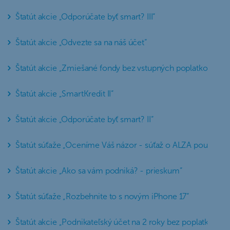
Štatút akcie „Odporúčate byť smart? III“
Štatút akcie „Odvezte sa na náš účet“
Štatút akcie „Zmiešané fondy bez vstupných poplatkov“
Štatút akcie „SmartKredit II“
Štatút akcie „Odporúčate byť smart? II“
Štatút súťaže „Oceníme Váš názor - súťaž o ALZA poukážky
Štatút akcie „Ako sa vám podniká? - prieskum“
Štatút súťaže „Rozbehnite to s novým iPhone 17“
Štatút akcie „Podnikateľský účet na 2 roky bez poplatku“