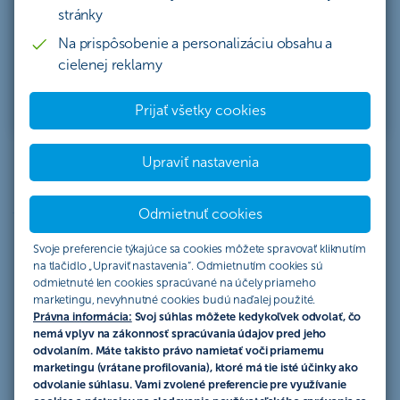
jednoduchý návod, ktorý vám pomôže vyznať sa
stránky
v investovaní.
Na prispôsobenie a personalizáciu obsahu a
cielenej reklamy
Chcem e-book
Prijať všetky cookies
Upraviť nastavenia
Témy e-booku
Nazrite dovnútra
Odmietnuť cookies
Svoje preferencie týkajúce sa cookies môžete spravovať kliknutím
na tlačidlo „Upraviť nastavenia“. Odmietnutím cookies sú
odmietnuté len cookies spracúvané na účely priameho
Všetko, čo potrebujete vedieť o
marketingu, nevyhnutné cookies budú naďalej použité.
Právna informácia:
Svoj súhlas môžete kedykoľvek odvolať, čo
investovaní
nemá vplyv na zákonnosť spracúvania údajov pred jeho
odvolaním. Máte takisto právo namietať voči priamemu
marketingu (vrátane profilovania), ktoré má tie isté účinky ako
odvolanie súhlasu. Vami zvolené preferencie pre využívanie