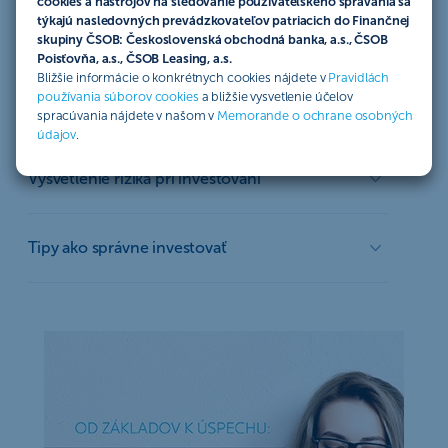
cookies a nástrojov na sledovanie používateľského správania sa
Čo dosiahnete, ak si odložíte časť zo svojho
týkajú nasledovných prevádzkovateľov patriacich do Finančnej
príjmu
skupiny ČSOB: Československá obchodná banka, a.s., ČSOB
Poisťovňa, a.s., ČSOB Leasing, a.s.
Bližšie informácie o konkrétnych cookies nájdete v
Pravidlách
používania súborov cookies
a bližšie vysvetlenie účelov
Rozdiel medzi sporením a investovaním
spracúvania nájdete v našom v
Memorande o ochrane osobných
údajov
.
Vysvetlenie rizika pri investovaní
Tipy ako správne investovať