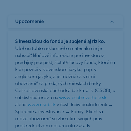
Upozornenie
S investíciou do fondu je spojené aj riziko.
Úlohou tohto reklamného materiálu nie je
nahradiť kľúčové informácie pre investorov,
predajný prospekt, štatút/stanovy fondu, ktoré sú
k dispozícii v slovenskom jazyku, príp. v
anglickom jazyku, a je možné sa s nimi
oboznámiť na predajných miestach banky
Československá obchodná banka, a. s. (ČSOB), u
subdistribútorov a na
www.csobinvesticie.sk
alebo
www.csob.sk
v časti Individuálni klienti →
Sporenie a investovanie → Fondy. Klient sa
môže oboznámiť so zhrnutím svojich práv
prostredníctvom dokumentu Zásady