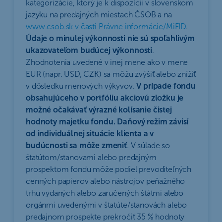
kategorizácie, ktorý je k dispozícii v slovenskom
jazyku na predajných miestach ČSOB a na
www.csob.sk v časti Právne informácie/MiFID
.
Údaje o minulej výkonnosti nie sú spoľahlivým
ukazovateľom budúcej výkonnosti
.
Zhodnotenia uvedené v inej mene ako v mene
EUR (napr. USD, CZK) sa môžu zvýšiť alebo znížiť
v dôsledku menových výkyvov.
V prípade fondu
obsahujúceho v portfóliu akciovú zložku je
možné očakávať výrazné kolísanie čistej
hodnoty majetku fondu. Daňový režim závisí
od individuálnej situácie klienta a v
budúcnosti sa môže zmeniť
. V súlade so
štatútom/stanovami alebo predajným
prospektom fondu môže podiel prevoditeľných
cenných papierov alebo nástrojov peňažného
trhu vydaných alebo zaručených štátmi alebo
orgánmi uvedenými v štatúte/stanovách alebo
predajnom prospekte prekročiť 35 % hodnoty