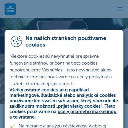
Ako sa naučiť investovať
Na našich stránkach používame
cookies
Niektoré cookies sú nevyhnutné pre správne
fungovanie stránky, pričom na tieto cookies
nepotrebujeme Váš súhlas. Tieto nevyhnutné alebo
technické cookies používame na účely poskytnutia
služieb informačnej spoločnosti.
Všetky ostatné cookies, ako napríklad
marketingové, štatistické alebo analytické cookies
Ako sa naučiť investovať
používame len s vašim súhlasom, ktorý nám udelíte
zakliknutím možnosti „
prijať všetky cookies
“. Tieto
cookies používame na
účely priameho marketingu
,
Získajte ucelený prehľad, aby ste mohli úspešne
a to vrátane:
začať investovať s istotou a sebadôverou. Toto je
Na meranie a analýzu návštevnosti webovej