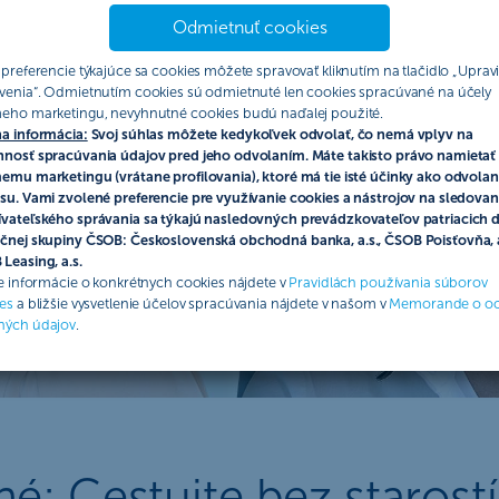
Odmietnuť cookies
 preferencie týkajúce sa cookies môžete spravovať kliknutím na tlačidlo „Upravi
venia“. Odmietnutím cookies sú odmietnuté len cookies spracúvané na účely
eho marketingu, nevyhnutné cookies budú naďalej použité.
a informácia:
Svoj súhlas môžete kedykoľvek odvolať, čo nemá vplyv na
nosť spracúvania údajov pred jeho odvolaním. Máte takisto právo namietať 
emu marketingu (vrátane profilovania), ktoré má tie isté účinky ako odvolan
su. Vami zvolené preferencie pre využívanie cookies a nástrojov na sledovan
vateľského správania sa týkajú nasledovných prevádzkovateľov patriacich 
čnej skupiny ČSOB: Československá obchodná banka, a.s., ČSOB Poisťovňa, a
Leasing, a.s.
ie informácie o konkrétnych cookies nájdete v
Pravidlách používania súborov
es
a bližšie vysvetlenie účelov spracúvania nájdete v našom v
Memorande o o
ných údajov
.
 Cestujte bez starostí