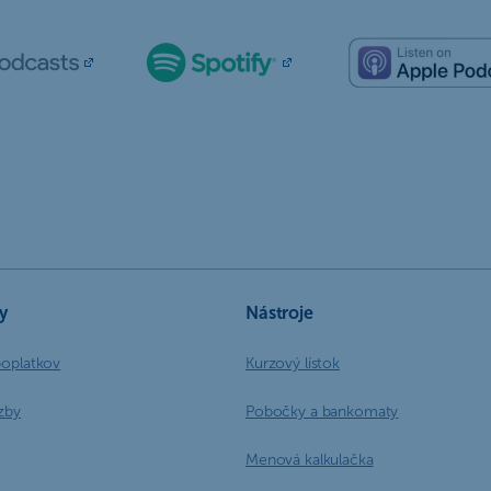
y
Nástroje
poplatkov
Kurzový lístok
zby
Pobočky a bankomaty
Menová kalkulačka