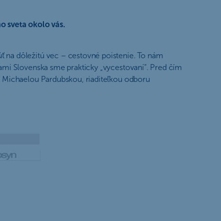
o sveta okolo vás.
úť na dôležitú vec – cestovné poistenie. To nám
icami Slovenska sme prakticky „vycestovaní“. Pred čím
 s Michaelou Pardubskou, riaditeľkou odboru