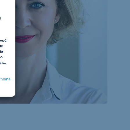
ť
voči
ie
ie
do
.s.,
chrane