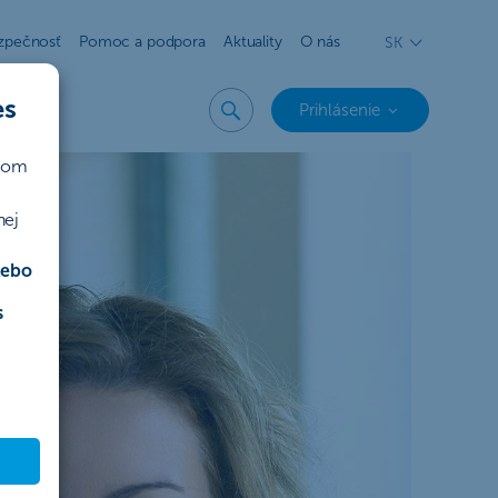
zpečnosť
Pomoc a podpora
Aktuality
O nás
SK
es
Prihlásenie
ičom
nej
lebo
s