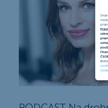
Svoje
nasta
priam
Právn
zákon
priam
súhla
použí
Finan
ČSOB 
Bližš
cooki
osob
PODCAST Na drobné: