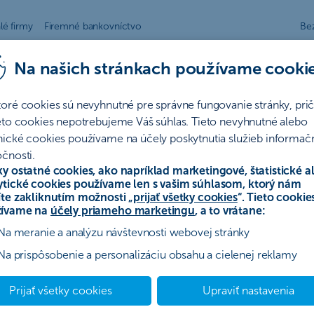
lé firmy
Firemné bankovníctvo
Be
Na našich stránkach používame cooki
bez starostí
toré cookies sú nevyhnutné pre správne fungovanie stránky, pr
ieto cookies nepotrebujeme Váš súhlas. Tieto nevyhnutné alebo
nické cookies používame na účely poskytnutia služieb informač
čnosti.
ky ostatné cookies, ako napríklad marketingové, štatistické a
ytické cookies používame len s vašim súhlasom, ktorý nám
íte zakliknutím možnosti „
prijať všetky cookies
“. Tieto cookie
ívame na
účely priameho marketingu
, a to vrátane:
Na meranie a analýzu návštevnosti webovej stránky
Na prispôsobenie a personalizáciu obsahu a cielenej reklamy
Prijať všetky cookies
Upraviť nastavenia