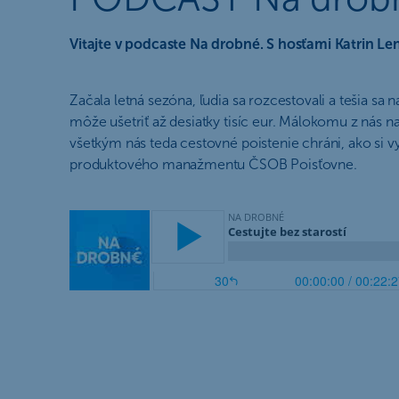
Vitajte v podcaste Na drobné. S hosťami Katrin Le
Začala letná sezóna, ľudia sa rozcestovali a tešia 
môže ušetriť až desiatky tisíc eur. Málokomu z nás n
všetkým nás teda cestovné poistenie chráni, ako si v
produktového manažmentu ČSOB Poisťovne.