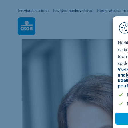
Individuálni klienti
Privátne bankovníctvo
Podnikatelia a ma
PODCAST Na drobné: Cestujte 
Niek
na t
tech
spolo
Všet
anal
udel
použ