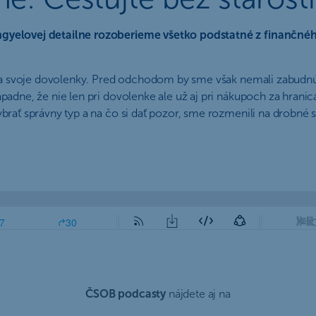
ngyelovej detailne rozoberieme všetko podstatné z finančnéh
sa na svoje dovolenky. Pred odchodom by sme však nemali zabudn
apadne, že nie len pri dovolenke ale už aj pri nákupoch za hran
ybrať správny typ a na čo si dať pozor, sme rozmenili na drobné
ČSOB podcasty
nájdete aj na