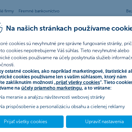
lé firmy
Firemné bankovníctvo
Be
Na našich stránkach používame cooki
ávať pozor pri poistení
toré cookies sú nevyhnutné pre správne fungovanie stránky, pr
ieto cookies nepotrebujeme Váš súhlas. Tieto nevyhnutné alebo
nické cookies používame na účely poskytnutia služieb informač
čnosti.
ky ostatné cookies, ako napríklad marketingové, štatistické a
ytické cookies používame len s vašim súhlasom, ktorý nám
íte zakliknutím možnosti „
prijať všetky cookies
“. Tieto cookie
ívame na
účely priameho marketingu
, a to vrátane:
Na meranie a analýzu návštevnosti webovej stránky
Na prispôsobenie a personalizáciu obsahu a cielenej reklamy
Prijať všetky cookies
Upraviť nastavenia