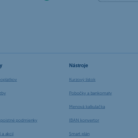
y
Nástroje
poplatkov
Kurzový lístok
zby
Pobočky a bankomaty
Menová kalkulačka
poistné podmienky
IBAN konvertor
 a akcií
Smart plán