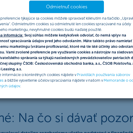
Odmietnuť cookies
 preferencie týkajúce sa cookies môžete spravovať kliknutím na tlačidlo „Upravi
venia“. Odmietnutím cookies sú odmietnuté len cookies spracúvané na účely
eho marketingu, nevyhnutné cookies budú naďalej použité.
a informácia:
Svoj súhlas môžete kedykoľvek odvolať, čo nemá vplyv na
nosť spracúvania údajov pred jeho odvolaním. Máte takisto právo namietať 
emu marketingu (vrátane profilovania), ktoré má tie isté účinky ako odvolan
su. Vami zvolené preferencie pre využívanie cookies a nástrojov na sledovan
vateľského správania sa týkajú nasledovných prevádzkovateľov patriacich 
čnej skupiny ČSOB: Československá obchodná banka, a.s., ČSOB Poisťovňa, a
Leasing, a.s.
ie informácie o konkrétnych cookies nájdete v
Pravidlách používania súborov
es
a bližšie vysvetlenie účelov spracúvania nájdete v našom v
Memorande o o
ných údajov
.
 Na čo si dávať pozor 