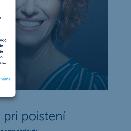
ť
voči
ie
ie
do
.s.,
chrane
pri poistení