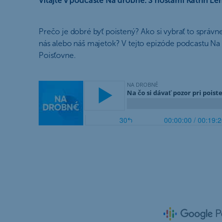
Vitajte v podcaste Na drobné. S hosťami Katrin Le
Prečo je dobré byť poistený? Ako si vybrať to správne
nás alebo náš majetok? V tejto epizóde podcastu 
Poisťovne.