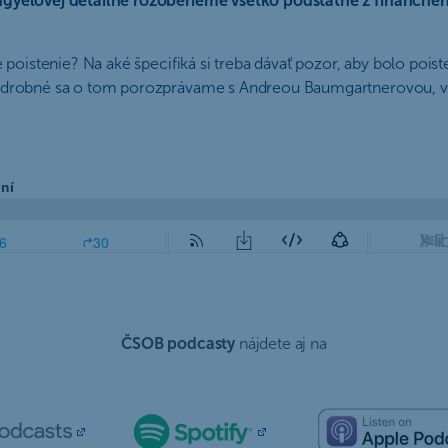
ngyelovej detailne rozoberieme všetko podstatné z finančnéh
 poistenie? Na aké špecifiká si treba dávať pozor, aby bolo pois
Na drobné sa o tom porozprávame s Andreou Baumgartnerovou, v
ČSOB podcasty
nájdete aj na