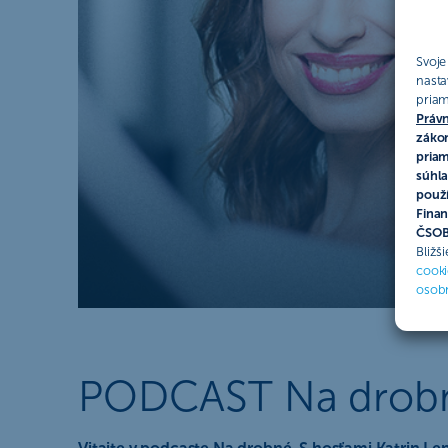
Svoje
nasta
priam
Právn
zákon
priam
súhla
použí
Finan
ČSOB 
Bližš
cooki
osob
PODCAST Na drobné: