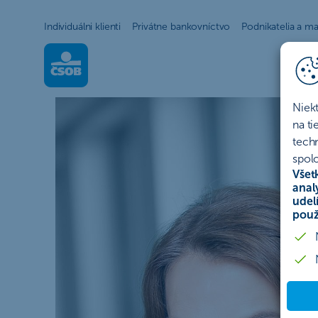
Individuálni klienti
Privátne bankovníctvo
Podnikatelia a ma
PODCAST Na drobné: Prečo je 
Niek
na t
tech
spolo
Všet
anal
udel
použ