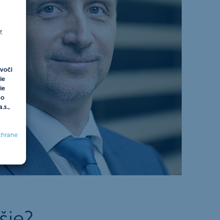
ť
voči
ie
ie
do
.s.,
chrane
šie?