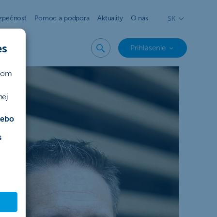
zpečnosť
Pomoc a podpora
Aktuality
O nás
SK
es
Prihlásenie
ičom
nej
lebo
s