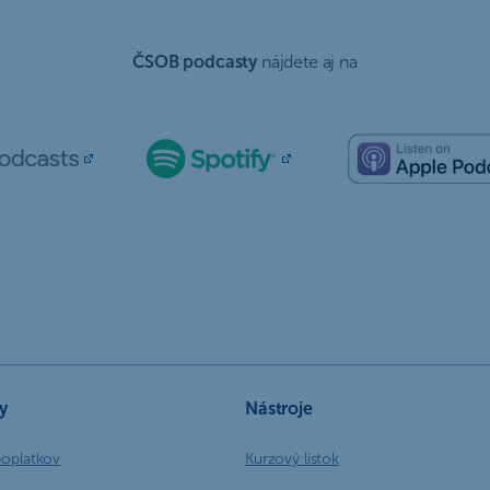
ČSOB podcasty
nájdete aj na
y
Nástroje
poplatkov
Kurzový lístok