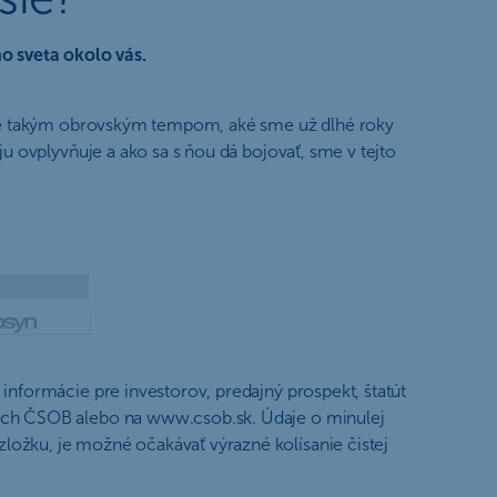
o sveta okolo vás.
astie takým obrovským tempom, aké sme už dlhé roky
ju ovplyvňuje a ako sa s ňou dá bojovať, sme v tejto
informácie pre investorov, predajný prospekt, štatút
stach ČSOB alebo na www.csob.sk. Údaje o minulej
ložku, je možné očakávať výrazné kolísanie čistej