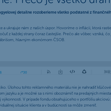
ngyelovej detailne rozoberieme všetko podstatné z finančnéh
te a ukrajuje nám z našich úspor. Hovoríme o inflácii, ktorá r
čuť z každej strany čoraz častejšie. Prečo ale vôbec vzniká, čo 
 Gábrišom, hlavným ekonómom ČSOB.
ziko. Úlohou tohto reklamného materiálu nie je nahradiť kľúčové 
nskom jazyku a je možné sa s nimi oboznámiť na predajných mie
výkonnosti. V prípade fondu obsahujúceho v portfóliu akciovú z
duálnej situácie klienta a v budúcnosti sa môže zmeniť.