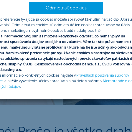
Odmietnuť cookies
 preferencie týkajúce sa cookies môžete spravovať kliknutím na tlačidlo „Upravi
venia“. Odmietnutím cookies sú odmietnuté len cookies spracúvané na účely
eho marketingu, nevyhnutné cookies budú naďalej použité.
a informácia:
Svoj súhlas môžete kedykoľvek odvolať, čo nemá vplyv na
nosť spracúvania údajov pred jeho odvolaním. Máte takisto právo namietať 
emu marketingu (vrátane profilovania), ktoré má tie isté účinky ako odvolan
su. Vami zvolené preferencie pre využívanie cookies a nástrojov na sledovan
vateľského správania sa týkajú nasledovných prevádzkovateľov patriacich 
čnej skupiny ČSOB: Československá obchodná banka, a.s., ČSOB Poisťovňa, a
Leasing, a.s.
ie informácie o konkrétnych cookies nájdete v
Pravidlách používania súborov
es
a bližšie vysvetlenie účelov spracúvania nájdete v našom v
Memorande o o
ných údajov
.
: Prečo je všetko drah