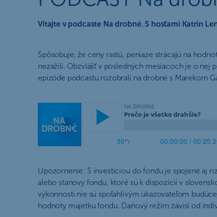
Vitajte v podcaste Na drobné. S hosťami Katrin Le
Spôsobuje, že ceny rastú, peniaze strácajú na hodno
nezažili. Obzvlášť v posledných mesiacoch je o nej po
epizóde podcastu rozobrali na drobné s Marekom
Upozornenie: S investíciou do fondu je spojené aj ri
alebo stanovy fondu, ktoré sú k dispozícií v slove
výkonnosti nie sú spoľahlivým ukazovateľom budúcej 
hodnoty majetku fondu. Daňový režim závisí od indivi