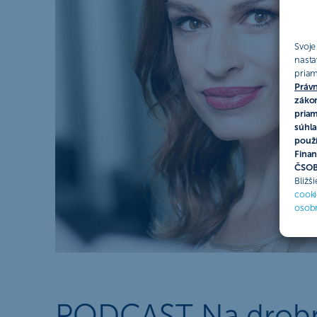
Svoje
nasta
priam
Právn
zákon
priam
súhla
použí
Finan
ČSOB 
Bližš
cooki
osob
PODCAST Na drobné