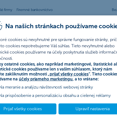
lé firmy
Firemné bankovníctvo
Be
Na našich stránkach používame cooki
všetko drahšie?
toré cookies sú nevyhnutné pre správne fungovanie stránky, pr
ieto cookies nepotrebujeme Váš súhlas. Tieto nevyhnutné alebo
nické cookies používame na účely poskytnutia služieb informač
čnosti.
ky ostatné cookies, ako napríklad marketingové, štatistické a
ytické cookies používame len s vašim súhlasom, ktorý nám
íte zakliknutím možnosti „
prijať všetky cookies
“. Tieto cookie
ívame na
účely priameho marketingu
, a to vrátane:
Na meranie a analýzu návštevnosti webovej stránky
Na prispôsobenie a personalizáciu obsahu a cielenej reklamy
Prijať všetky cookies
Upraviť nastavenia