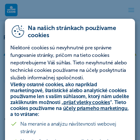
Porovnanie balíkov
Na našich stránkach používame
cookies
Porovnanie balíkov
Niektoré cookies sú nevyhnutné pre správne
fungovanie stránky, pričom na tieto cookies
Podnikateľské
Podnikateľské
Podnikateľské
nepotrebujeme Váš súhlas. Tieto nevyhnutné alebo
konto
konto
konto
technické cookies používame na účely poskytnutia
Elektron
Komplet
služieb informačnej spoločnosti.
Všetky ostatné cookies, ako napríklad
marketingové, štatistické alebo analytické cookies
používame len s vašim súhlasom, ktorý nám udelíte
Služby v cene balíka
zakliknutím možnosti „
prijať všetky cookies
“. Tieto
cookies používame na
účely priameho marketingu
,
a to vrátane:
ČSOB SmartBanking
Na meranie a analýzu návštevnosti webovej
stránky