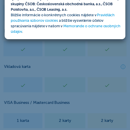
skupiny ČSOB: Československá obchodná banka, a.s., ČSOB
Poisťovňa, a.s., ČSOB Leasing, a.s.
Bližšie informácie o konkrétnych cookies nájdete v
Pravidlách
používania súborov cookies
a bližšie vysvetlenie účelov
spracúvania nájdete v našom v
Memorande o ochrane osobných
Platba platobnou kartou v SR a zahraničí
údajov
.
Vkladová karta
VISA Business / Mastercard Business
1 karta
2 karty
2 karty