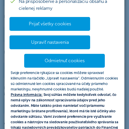
Na prispôsobenie a personalizáciu obsahu a
cielenej reklamy
Internet banking Moja ČSOB / ČSOB BusinessBanking
Prijať všetky cookies
Upraviť nastavenia
Bezplatné prijaté platby v EUR
Odmietnuť cookies
35x
100x
250x
Svoje preferencie týkajúce sa cookies môžete spravovať
kliknutím na tlačidlo „Upraviť nastavenia“. Odmietnutím cookies
sú odmietnuté len cookies spracúvané na účely priameho
Platba, zriadenie a zmena SEPA trvalého platobného príkazu a
marketingu, nevyhnutné cookies budú naďalej použité.
inkasa
Právna informácia:
Svoj súhlas môžete kedykoľvek odvolať, čo
nemá vplyv na zákonnosť spracúvania údajov pred jeho
odvolaním. Máte takisto právo namietať voči priamemu
marketingu (vrátane profilovania), ktoré má tie isté účinky ako
odvolanie súhlasu. Vami zvolené preferencie pre využívanie
cookies a nástrojov na sledovanie používateľského správania sa
Odoslaná platba v EUR elektronicky
týkajú nasledovných prevádzkovateľov patriacich do Finančnej