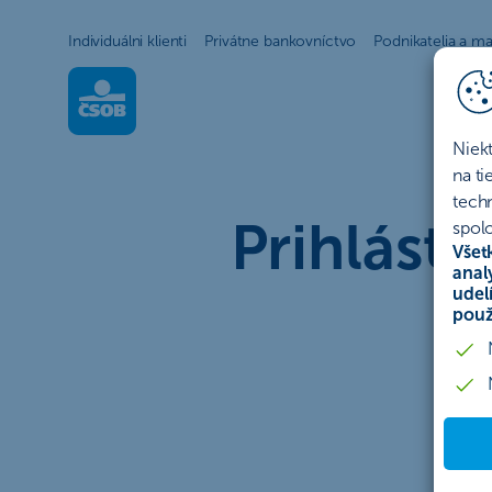
Individuálni klienti
Privátne bankovníctvo
Podnikatelia a ma
Niek
Prihláste sa do ČSOB S
na t
tech
Prihlást
spolo
Všet
anal
udel
použ