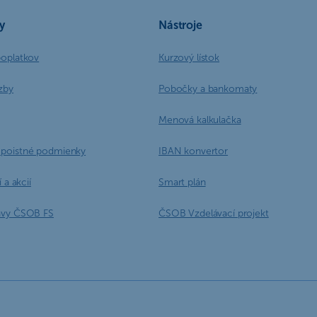
y
Nástroje
poplatkov
Kurzový lístok
zby
Pobočky a bankomaty
Menová kalkulačka
poistné podmienky
IBAN konvertor
 a akcií
Smart plán
ávy ČSOB FS
ČSOB Vzdelávací projekt