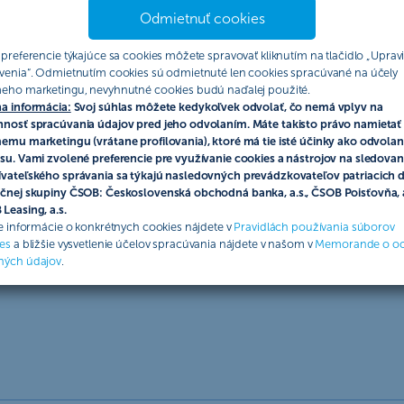
Odmietnuť cookies
 preferencie týkajúce sa cookies môžete spravovať kliknutím na tlačidlo „Upravi
venia“. Odmietnutím cookies sú odmietnuté len cookies spracúvané na účely
eho marketingu, nevyhnutné cookies budú naďalej použité.
a informácia:
Svoj súhlas môžete kedykoľvek odvolať, čo nemá vplyv na
nosť spracúvania údajov pred jeho odvolaním. Máte takisto právo namietať 
emu marketingu (vrátane profilovania), ktoré má tie isté účinky ako odvolan
rziu
su. Vami zvolené preferencie pre využívanie cookies a nástrojov na sledovan
vateľského správania sa týkajú nasledovných prevádzkovateľov patriacich 
anking
čnej skupiny ČSOB: Československá obchodná banka, a.s., ČSOB Poisťovňa, a
Leasing, a.s.
ie informácie o konkrétnych cookies nájdete v
Pravidlách používania súborov
 si aplikáciu
es
a bližšie vysvetlenie účelov spracúvania nájdete v našom v
Memorande o o
ných údajov
.