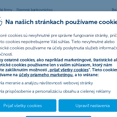
lé firmy
Firemné bankovníctvo
Be
Na našich stránkach používame cooki
toré cookies sú nevyhnutné pre správne fungovanie stránky, pr
martBanking
ieto cookies nepotrebujeme Váš súhlas. Tieto nevyhnutné alebo
nické cookies používame na účely poskytnutia služieb informač
e sa do ČSOB Sma
čnosti.
ky ostatné cookies, ako napríklad marketingové, štatistické a
ytické cookies používame len s vašim súhlasom, ktorý nám
íte zakliknutím možnosti „
prijať všetky cookies
“. Tieto cookie
ívame na
účely priameho marketingu
, a to vrátane:
Založte si podnikateľský účet rýchlo a pohodlne.
Na meranie a analýzu návštevnosti webovej stránky
Na prispôsobenie a personalizáciu obsahu a cielenej reklamy
Prihlásiť sa
Prijať všetky cookies
Upraviť nastavenia