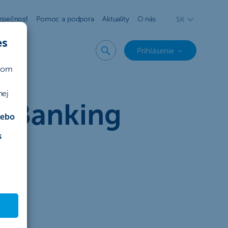
zpečnosť
Pomoc a podpora
Aktuality
O nás
SK
es
Prihlásenie
ičom
nej
rtBanking
lebo
s