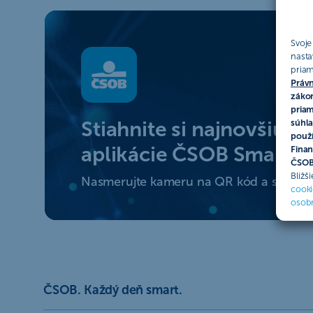
Svoje
nasta
priam
Právn
zákon
priam
Stiahnite si najnovšiu ve
súhla
použí
aplikácie ČSOB SmartB
Finan
ČSOB 
Bližš
Nasmerujte kameru na QR kód a stiahnite
cooki
osob
ČSOB. Každý deň smart.