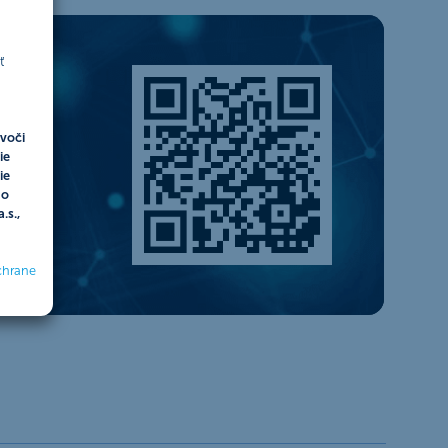
ť
voči
ie
ie
do
.s.,
chrane