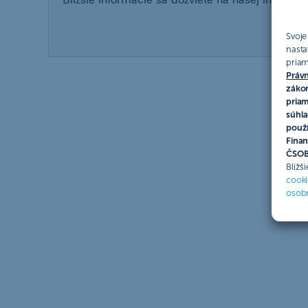
Svoje
nasta
priam
Právn
zákon
priam
súhla
použí
Finan
ČSOB 
Bližš
cooki
osob