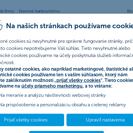
lé firmy
Firemné bankovníctvo
Be
Na našich stránkach používame cooki
easing
Sporenie a investovanie
Poistenie
toré cookies sú nevyhnutné pre správne fungovanie stránky, pr
ieto cookies nepotrebujeme Váš súhlas. Tieto nevyhnutné alebo
nické cookies používame na účely poskytnutia služieb informač
čnosti.
ky ostatné cookies, ako napríklad marketingové, štatistické a
ytické cookies používame len s vašim súhlasom, ktorý nám
íte zakliknutím možnosti „
prijať všetky cookies
“. Tieto cookie
ívame na
účely priameho marketingu
, a to vrátane:
Na meranie a analýzu návštevnosti webovej stránky
Na prispôsobenie a personalizáciu obsahu a cielenej reklamy
Prijať všetky cookies
Upraviť nastavenia