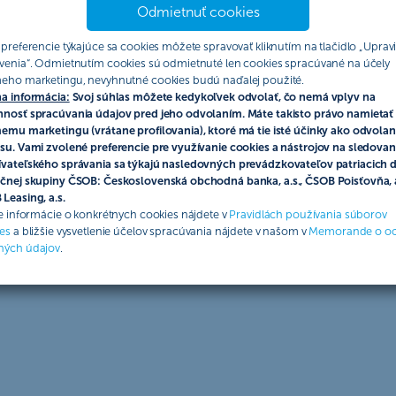
Odmietnuť cookies
 preferencie týkajúce sa cookies môžete spravovať kliknutím na tlačidlo „Upravi
venia“. Odmietnutím cookies sú odmietnuté len cookies spracúvané na účely
eho marketingu, nevyhnutné cookies budú naďalej použité.
a informácia:
Svoj súhlas môžete kedykoľvek odvolať, čo nemá vplyv na
nosť spracúvania údajov pred jeho odvolaním. Máte takisto právo namietať 
emu marketingu (vrátane profilovania), ktoré má tie isté účinky ako odvolan
su. Vami zvolené preferencie pre využívanie cookies a nástrojov na sledovan
vateľského správania sa týkajú nasledovných prevádzkovateľov patriacich 
čnej skupiny ČSOB: Československá obchodná banka, a.s., ČSOB Poisťovňa, a
Leasing, a.s.
ie informácie o konkrétnych cookies nájdete v
Pravidlách používania súborov
es
a bližšie vysvetlenie účelov spracúvania nájdete v našom v
Memorande o o
ných údajov
.