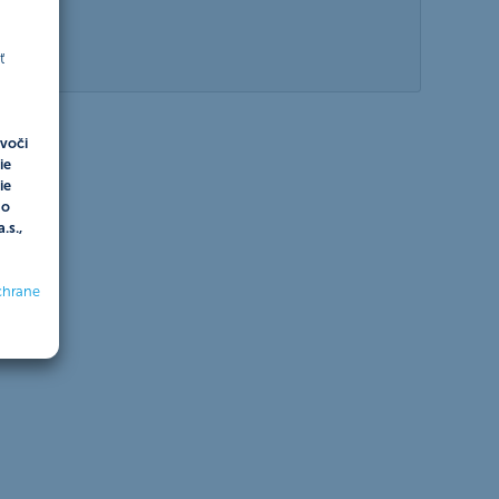
ť
voči
ie
ie
do
.s.,
chrane