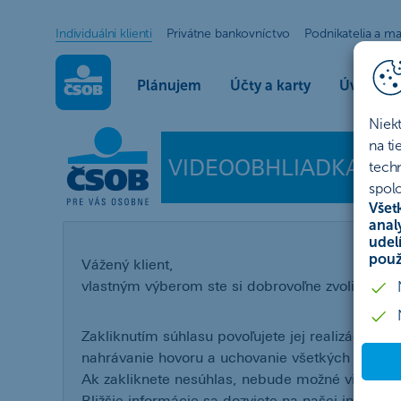
Individuálni klienti
Privátne bankovníctvo
Podnikatelia a ma
Plánujem
Účty a karty
Úvery a l
Niek
Videoobhliadka
na t
tech
spolo
Všet
anal
udel
použ