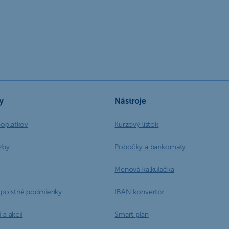
y
Nástroje
poplatkov
Kurzový lístok
zby
Pobočky a bankomaty
Menová kalkulačka
poistné podmienky
IBAN konvertor
 a akcií
Smart plán