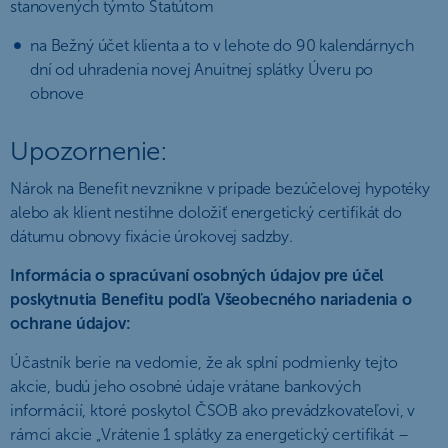
stanovených týmto Štatútom
na Bežný účet klienta a to v lehote do 90 kalendárnych
dní od uhradenia novej Anuitnej splátky Úveru po
obnove
Upozornenie:
Nárok na Benefit nevznikne v prípade bezúčelovej hypotéky
alebo ak klient nestihne doložiť energetický certifikát do
dátumu obnovy fixácie úrokovej sadzby.
Informácia o spracúvaní osobných údajov pre účel
poskytnutia Benefitu podľa Všeobecného nariadenia o
ochrane údajov:
Účastník berie na vedomie, že ak splní podmienky tejto
akcie, budú jeho osobné údaje vrátane bankových
informácií, ktoré poskytol ČSOB ako prevádzkovateľovi, v
rámci akcie „Vrátenie 1 splátky za energetický certifikát –