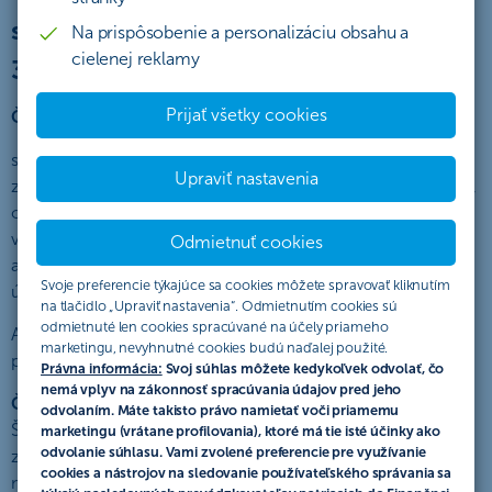
sadzby v období od 1.5.2024 do
Na prispôsobenie a personalizáciu obsahu a
cielenej reklamy
31.10.2024“
Prijať všetky cookies
Československá obchodná banka, a. s.,
so sídlom Žižkova 11, 811 02 Bratislava, IČO: 36 854 140,
Upraviť nastavenia
zapísaná v obchodnom registri Mestského súdu Bratislava III,
oddiel Sa, vložka č. 4314/B (ďalej len „ČSOB“) verejne
vyhlasuje túto akciu, ktorá sa riadi výlučne týmto Štatútom
Odmietnuť cookies
akcie (ďalej len „Štatút“), ktorý popisuje práva a povinnosti
Svoje preferencie týkajúce sa cookies môžete spravovať kliknutím
účastníkov akcie a pravidlá tejto akcie (ďalej len „akcia“).
na tlačidlo „Upraviť nastavenia“. Odmietnutím cookies sú
odmietnuté len cookies spracúvané na účely priameho
Akcia v zmysle tohto Štatútu predstavuje verejný prísľub
marketingu, nevyhnutné cookies budú naďalej použité.
podľa § 850 Občianskeho zákonníka.
Právna informácia:
Svoj súhlas môžete kedykoľvek odvolať, čo
nemá vplyv na zákonnosť spracúvania údajov pred jeho
ČSOB sa zaväzuje
v lehote a spôsobom určeným týmto
odvolaním. Máte takisto právo namietať voči priamemu
Štatútom vyplatiť benefit vo forme peňažnej odmeny
marketingu (vrátane profilovania), ktoré má tie isté účinky ako
odvolanie súhlasu. Vami zvolené preferencie pre využívanie
zodpovedajúcej maximálne jednej anuitnej splátke,
cookies a nástrojov na sledovanie používateľského správania sa
maximálne do výšky 500 EUR (ďalej len „Benefit“).