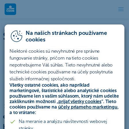
Štatúty súťaží | ČSOB
Štatúty súťaží a akcií
Na našich stránkach používame
cookies
Niektoré cookies sú nevyhnutné pre správne
Účty a platby
Úvery a lízing
fungovanie stránky, pričom na tieto cookies
nepotrebujeme Váš súhlas. Tieto nevyhnutné alebo
Sporenie a investovanie
Poistenie
Hypotéky
technické cookies používame na účely poskytnutia
služieb informačnej spoločnosti.
Ostatné
Archív
Všetky ostatné cookies, ako napríklad
marketingové, štatistické alebo analytické cookies
používame len s vašim súhlasom, ktorý nám udelíte
zakliknutím možnosti „
prijať všetky cookies
“. Tieto
Štatút akcie „Vrátenie 1 splátky za
cookies používame na
účely priameho marketingu
,
a to vrátane:
energetický certifikát - platí pre
Na meranie a analýzu návštevnosti webovej
hypotéky s obnovou fixácie úrokovej
stránky