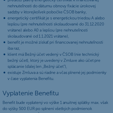
nehnuteľnosti do dátumu obnovy fixácie úrokovej
sadzby v ktorejkoľvek pobočke ČSOB banky,
energetický certifikát je s energetickou triedou A alebo
lepšou (pre nehnuteľnosti skolaudované do 31.12.2020
vrátane) alebo A0 a lepšou (pre nehnuteľnosti
skolaudované od 1.1.2021 vrátane),
benefit je možné získať pri financovanej nehnuteľnosti
iba raz,
klient má Bežný účet vedený v ČSOB (nie technický
bežný účet), ktorý je uvedený v Zmluve ako účet pre
splácanie (ďalej len „Bežný účet“),
existuje Zmluva a sú riadne a včas plnené jej podmienky
v čase vyplatenia Benefitu.
Vyplatenie Benefitu
Benefit bude vyplatený vo výške 1 anuitnej splátky max. však
do výšky 500 EUR po splnení všetkých podmienok