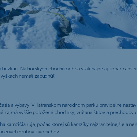
bežkári. Na horských chodníkoch sa však nájde aj zopár nadšenco
 výškach nemali zabudnúť.
 počasia a výbavy. V Tatranskom národnom parku pravidelne nastá
é najmä vyššie položené chodníky, vrátane štítov a prechodov c
ha kamzičia ruja, počas ktorej sú kamzíky najzraniteľnejšie a ne
ránených druhov živočíchov.