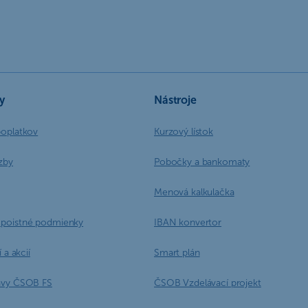
y
Nástroje
poplatkov
Kurzový lístok
zby
Pobočky a bankomaty
Menová kalkulačka
poistné podmienky
IBAN konvertor
 a akcií
Smart plán
ávy ČSOB FS
ČSOB Vzdelávací projekt