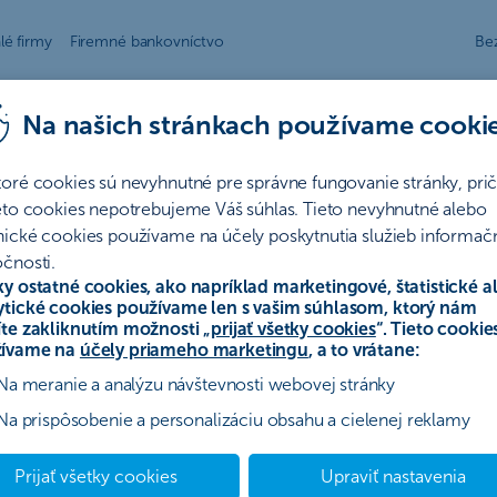
lé firmy
Firemné bankovníctvo
Be
Na našich stránkach používame cooki
toré cookies sú nevyhnutné pre správne fungovanie stránky, pr
ensku
iku na Slovensku
ieto cookies nepotrebujeme Váš súhlas. Tieto nevyhnutné alebo
nické cookies používame na účely poskytnutia služieb informač
čnosti.
ky ostatné cookies, ako napríklad marketingové, štatistické a
ytické cookies používame len s vašim súhlasom, ktorý nám
íte zakliknutím možnosti „
prijať všetky cookies
“. Tieto cookie
ívame na
účely priameho marketingu
, a to vrátane:
Na meranie a analýzu návštevnosti webovej stránky
Na prispôsobenie a personalizáciu obsahu a cielenej reklamy
Prijať všetky cookies
Upraviť nastavenia