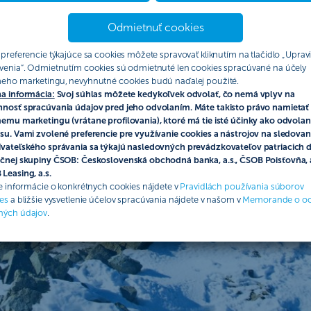
Odmietnuť cookies
 preferencie týkajúce sa cookies môžete spravovať kliknutím na tlačidlo „Upravi
venia“. Odmietnutím cookies sú odmietnuté len cookies spracúvané na účely
eho marketingu, nevyhnutné cookies budú naďalej použité.
a informácia:
Svoj súhlas môžete kedykoľvek odvolať, čo nemá vplyv na
nosť spracúvania údajov pred jeho odvolaním. Máte takisto právo namietať 
emu marketingu (vrátane profilovania), ktoré má tie isté účinky ako odvolan
su. Vami zvolené preferencie pre využívanie cookies a nástrojov na sledovan
vateľského správania sa týkajú nasledovných prevádzkovateľov patriacich 
čnej skupiny ČSOB: Československá obchodná banka, a.s., ČSOB Poisťovňa, a
Leasing, a.s.
ie informácie o konkrétnych cookies nájdete v
Pravidlách používania súborov
es
a bližšie vysvetlenie účelov spracúvania nájdete v našom v
Memorande o o
ných údajov
.