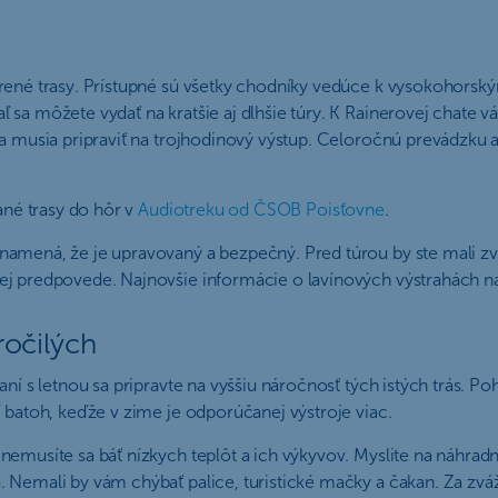
vorené trasy. Prístupné sú všetky chodníky vedúce k vysokoho
sa môžete vydať na kratšie aj dlhšie túry. K Rainerovej chate v
sa musia pripraviť na trojhodinový výstup. Celoročnú prevádzku 
ané trasy do hôr v
Audiotreku od ČSOB Poisťovne
.
namená, že je upravovaný a bezpečný. Pred túrou by ste mali z
ej predpovede. Najnovšie informácie o lavínových výstrahách n
ročilých
aní s letnou sa pripravte na vyššiu náročnosť tých istých trás. 
 batoh, keďže v zime je odporúčanej výstroje viac.
musíte sa báť nízkych teplôt a ich výkyvov. Myslite na náhradné 
emali by vám chýbať palice, turistické mačky a čakan. Za zváženie