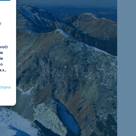
ť
voči
ie
ie
do
.s.,
chrane