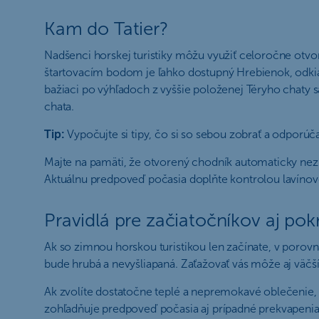
Kam do Tatier?
Nadšenci horskej turistiky môžu využiť celoročne ot
štartovacím bodom je ľahko dostupný Hrebienok, odkiaľ 
bažiaci po výhľadoch z vyššie položenej Téryho chaty 
chata.
Tip:
Vypočujte si tipy, čo si so sebou zobrať a odporúč
Majte na pamäti, že otvorený chodník automaticky nez
Aktuálnu predpoveď počasia doplňte kontrolou lavínov
Pravidlá pre začiatočníkov aj pok
Ak so zimnou horskou turistikou len začínate, v porovn
bude hrubá a nevyšliapaná. Zaťažovať vás môže aj väčší
Ak zvolíte dostatočne teplé a nepremokavé oblečenie, ne
zohľadňuje predpoveď počasia aj prípadné prekvapenia. N