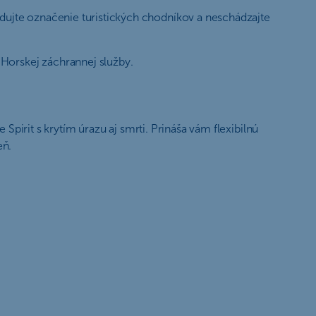
edujte označenie turistických chodníkov a neschádzajte
Horskej záchrannej služby.
 Spirit s krytím úrazu aj smrti. Prináša vám flexibilnú
eň.