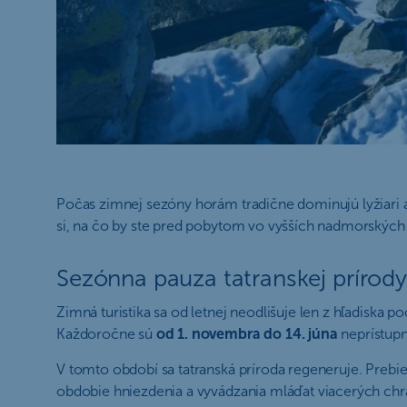
Počas zimnej sezóny horám tradične dominujú lyžiari a 
si, na čo by ste pred pobytom vo vyšších nadmorských
Sezónna pauza tatranskej prírody
Zimná turistika sa od letnej neodlišuje len z hľadiska
Každoročne sú
od 1. novembra do 14. júna
neprístupn
V tomto období sa tatranská príroda regeneruje. Prebie
obdobie hniezdenia a vyvádzania mláďat viacerých ch