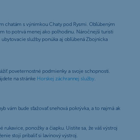
rským chatám s výnimkou Chaty pod Rysmi. Obľúbeným
ám to potrvá menej ako polhodinu. Náročnejší turisti
a ubytovacie služby ponúka aj obľúbená Zbojnícka
vážiť poveternostné podmienky a svoje schopnosti.
ájdete na stránke
Horskej záchrannej služby
.
Pohyb vám bude sťažovať snehová pokrývka, a to najmä ak
rukavice, ponožky a čiapku. Uistite sa, že váš výstroj
 stojí pribaliť si lavínový výstroj.