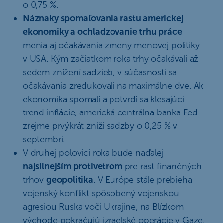
o 0,75 %.
Náznaky spomaľovania rastu americkej
ekonomiky a ochladzovanie trhu práce
menia aj očakávania zmeny menovej politiky
v USA. Kým začiatkom roka trhy očakávali až
sedem znížení sadzieb, v súčasnosti sa
očakávania zredukovali na maximálne dve. Ak
ekonomika spomalí a potvrdí sa klesajúci
trend inflácie, americká centrálna banka Fed
zrejme prvýkrát zníži sadzby o 0,25 % v
septembri.
V druhej polovici roka bude naďalej
najsilnejším protivetrom
pre rast finančných
trhov
geopolitika
. V Európe stále prebieha
vojenský konflikt spôsobený vojenskou
agresiou Ruska voči Ukrajine, na Blízkom
východe pokračujú izraelské operácie v Gaze.