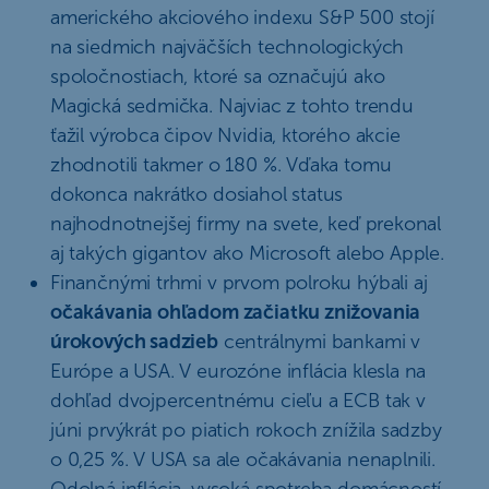
amerického akciového indexu S&P 500 stojí
na siedmich najväčších technologických
spoločnostiach, ktoré sa označujú ako
Magická sedmička. Najviac z tohto trendu
ťažil výrobca čipov Nvidia, ktorého akcie
zhodnotili takmer o 180 %. Vďaka tomu
dokonca nakrátko dosiahol status
najhodnotnejšej firmy na svete, keď prekonal
aj takých gigantov ako Microsoft alebo Apple.
Finančnými trhmi v prvom polroku hýbali aj
očakávania ohľadom začiatku znižovania
úrokových sadzieb
centrálnymi bankami v
Európe a USA. V eurozóne inflácia klesla na
dohľad dvojpercentnému cieľu a ECB tak v
júni prvýkrát po piatich rokoch znížila sadzby
o 0,25 %. V USA sa ale očakávania nenaplnili.
Odolná inflácia, vysoká spotreba domácností