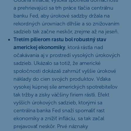
a prehrievajúci sa trh práce tlačia centrálnu
banku Fed, aby úrokové sadzby držala na
rekordných úrovniach dlhšie a so znižovaním
sadzieb tak začne neskôr, zrejme až na jeseň.
Tretím pilierom rastu bol robustný stav
americkej ekonomiky
, ktorá rástla nad
očakávania aj v prostredí vysokých úrokových
sadzieb. Ukázalo sa totiž, že americké
spoločnosti dokázali zahrnúť vyššie úrokové
náklady do cien svojich produktov. Vďaka
vysokej kúpnej sile amerických spotrebiteľov
tak tržby a zisky väčšiny firiem rástli. Efekt
vyšších úrokových sadzieb, ktorými sa
centrálna banka Fed snaží spomaliť rast
ekonomiky a znížiť infláciu, sa tak začal
prejavovať neskôr. Prvé náznaky