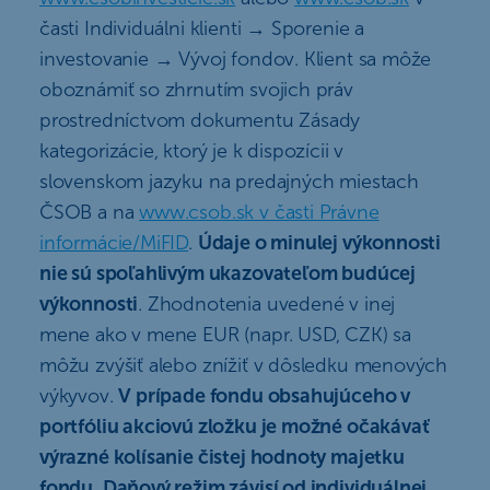
časti Individuálni klienti → Sporenie a
investovanie → Vývoj fondov. Klient sa môže
oboznámiť so zhrnutím svojich práv
prostredníctvom dokumentu Zásady
kategorizácie, ktorý je k dispozícii v
slovenskom jazyku na predajných miestach
ČSOB a na
www.csob.sk v časti Právne
informácie/MiFID
.
Údaje o minulej výkonnosti
nie sú spoľahlivým ukazovateľom budúcej
výkonnosti
. Zhodnotenia uvedené v inej
mene ako v mene EUR (napr. USD, CZK) sa
môžu zvýšiť alebo znížiť v dôsledku menových
výkyvov.
V prípade fondu obsahujúceho v
portfóliu akciovú zložku je možné očakávať
výrazné kolísanie čistej hodnoty majetku
fondu. Daňový režim závisí od individuálnej