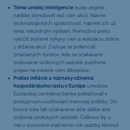
Téma umelej inteligencie
bude zrejme
naďalej stimulovať rast cien akcií, hlavne
technologických spoločností, napriek ich už
teraz rekordným výškam. Nemožno preto
vylúčiť zvýšené výkyvy cien a realizáciu ziskov
z držania akcií. Zvyšuje sa potenciál
zmiešaných fondov, kde sa očakávané
znižovanie úrokových sadzieb pozitívne
prejaví na náraste cien dlhopisov.
Pokles inflácie a náznaky oživenia
hospodárskeho rastu v Európe
umožnia
Európskej centrálnej banke pokračovať v
postupnom uvoľňovaní menovej politiky. Do
konca roka tak očakávame ešte ďalšie dve
zníženia úrokových sadzieb. Celkovo by u
nás v eurozóne mali tento rok sadzby klesnúť