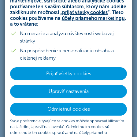
portfólií zaujímavé a stabilné výnosy. Čo
marketingové, štatistické alebo analytické cookies
používame len s vašim súhlasom, ktorý nám udelíte
podporovalo rast akciových trhov v prvom
zakliknutím možnosti „
prijať všetky cookies
“. Tieto
polroku a aké sú naše výhľady na vývoj do konca
cookies používame na
účely priameho marketingu
,
a to vrátane:
tohto roka?
Na meranie a analýzu návštevnosti webovej
stránky
Na prispôsobenie a personalizáciu obsahu a
cielenej reklamy
Prijať všetky cookies
Upraviť nastavenia
Hlavné piliere rastu
Odmietnuť cookies
Svoje preferencie týkajúce sa cookies môžete spravovať kliknutím
na tlačidlo „Upraviť nastavenia“. Odmietnutím cookies sú
odmietnuté len cookies spracúvané na účely priameho