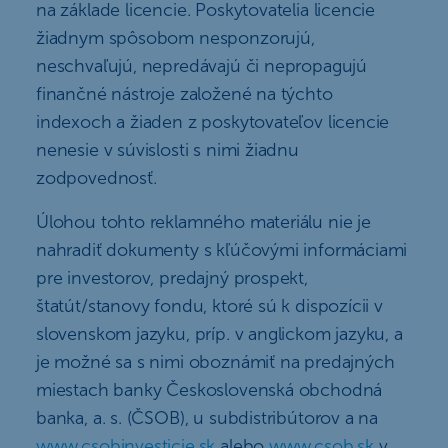
na základe licencie. Poskytovatelia licencie
žiadnym spôsobom nesponzorujú,
neschvaľujú, nepredávajú či nepropagujú
finančné nástroje založené na týchto
indexoch a žiaden z poskytovateľov licencie
nenesie v súvislosti s nimi žiadnu
zodpovednosť.
Úlohou tohto reklamného materiálu nie je
nahradiť dokumenty s kľúčovými informáciami
pre investorov, predajný prospekt,
štatút/stanovy fondu, ktoré sú k dispozícii v
slovenskom jazyku, príp. v anglickom jazyku, a
je možné sa s nimi oboznámiť na predajných
miestach banky Československá obchodná
banka, a. s. (ČSOB), u subdistribútorov a na
www.csobinvesticie.sk
alebo
www.csob.sk
v