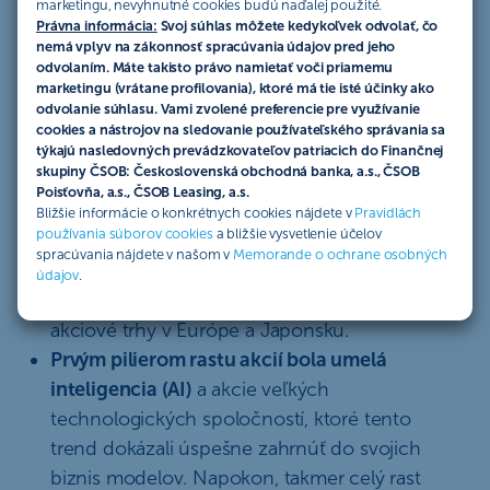
marketingu, nevyhnutné cookies budú naďalej použité.
Právna informácia:
Svoj súhlas môžete kedykoľvek odvolať, čo
nemá vplyv na zákonnosť spracúvania údajov pred jeho
odvolaním. Máte takisto právo namietať voči priamemu
marketingu (vrátane profilovania), ktoré má tie isté účinky ako
odvolanie súhlasu. Vami zvolené preferencie pre využívanie
cookies a nástrojov na sledovanie používateľského správania sa
týkajú nasledovných prevádzkovateľov patriacich do Finančnej
skupiny ČSOB: Československá obchodná banka, a.s., ČSOB
Poisťovňa, a.s., ČSOB Leasing, a.s.
Prvá polovica roka 2024 bola pre akciové trhy
Bližšie informácie o konkrétnych cookies nájdete v
Pravidlách
používania súborov cookies
a bližšie vysvetlenie účelov
nad očakávania dobrá. Americký akciový
spracúvania nájdete v našom v
Memorande o ochrane osobných
index S&P 500 vzrástol takmer o 15 % a
údajov
.
prekonal odhady analytikov. Rekordne rástli aj
akciové trhy v Európe a Japonsku.
Prvým pilierom rastu akcií bola umelá
inteligencia (AI)
a akcie veľkých
technologických spoločností, ktoré tento
trend dokázali úspešne zahrnúť do svojich
biznis modelov. Napokon, takmer celý rast