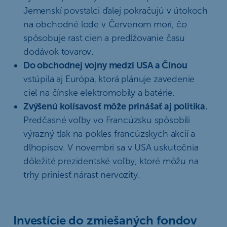
Jemenskí povstalci ďalej pokračujú v útokoch
na obchodné lode v Červenom mori, čo
spôsobuje rast cien a predlžovanie času
dodávok tovarov.
Do obchodnej vojny medzi USA a Čínou
vstúpila aj Európa, ktorá plánuje zavedenie
ciel na čínske elektromobily a batérie.
Zvýšenú kolísavosť môže prinášať aj politika.
Predčasné voľby vo Francúzsku spôsobili
výrazný tlak na pokles francúzskych akcií a
dlhopisov. V novembri sa v USA uskutočnia
dôležité prezidentské voľby, ktoré môžu na
trhy priniesť nárast nervozity.
Investície do zmiešaných fondov