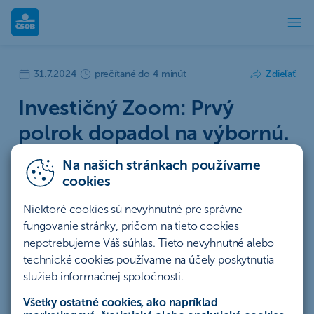
Investičný Zoom: Prvý polrok dopadol n
31.7.2024
prečítané do 4 minút
Zdieľať
Investičný Zoom: Prvý
polrok dopadol na výbornú.
Aká bude druhá polovica
Na našich stránkach používame
2024?
cookies
Niektoré cookies sú nevyhnutné pre správne
Počas prvej polovice tohto roka akciové trhy
fungovanie stránky, pričom na tieto cookies
ďalej rástli a prepisovali historické rekordy. Po
nepotrebujeme Váš súhlas. Tieto nevyhnutné alebo
dlhotrvajúcom období nízkych výnosov sa ale
technické cookies používame na účely poskytnutia
v poslednom období oplatí pozerať aj na
služieb informačnej spoločnosti.
dlhopisy, ktoré opäť prinášajú do zmiešaných
Všetky ostatné cookies, ako napríklad