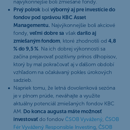
najvýkonnejšie boli zmiešané fondy.
Prvý polrok
bol
výborný aj pre investície do
fondov pod správou KBC Asset
Managementu.
Najvýkonnejšie boli akciové
fondy,
veľmi dobre sa
však
darilo aj
zmiešaným fondom
, ktoré zhodnotili od
4,8
% do 9,5 %
. Na ich dobrej výkonnosti sa
začína prejavovať pozitívny prínos dlhopisov,
ktorý by mal pokračovať aj v ďalšom období
vzhľadom na očakávaný pokles úrokových
sadzieb.
Napriek tomu, že letná dovolenková sezóna
je v plnom prúde, neváhajte a využite
aktuálny potenciál zmiešaných fondov KBC
AM.
Do konca augusta máte možnosť
investovať
do fondov
ČSOB Vyvážený
,
ČSOB
Fér Vyvážený Responsible Investing
,
ČSOB