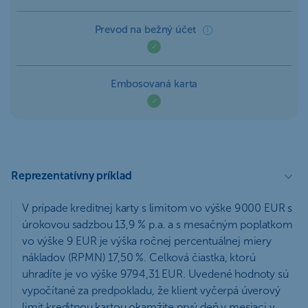
Prevod na bežný účet
Embosovaná karta
Reprezentatívny príklad
V prípade kreditnej karty s limitom vo výške 9000 EUR s
úrokovou sadzbou 13,9 % p.a. a s mesačným poplatkom
vo výške 9 EUR je výška ročnej percentuálnej miery
nákladov (RPMN) 17,50 %. Celková čiastka, ktorú
uhradíte je vo výške 9794,31 EUR. Uvedené hodnoty sú
vypočítané za predpokladu, že klient vyčerpá úverový
limit kreditnou kartou okamžite prvý deň v mesiaci v