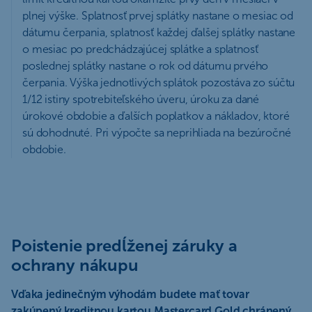
plnej výške. Splatnosť prvej splátky nastane o mesiac od
dátumu čerpania, splatnosť každej ďalšej splátky nastane
o mesiac po predchádzajúcej splátke a splatnosť
poslednej splátky nastane o rok od dátumu prvého
čerpania. Výška jednotlivých splátok pozostáva zo súčtu
1/12 istiny spotrebiteľského úveru, úroku za dané
úrokové obdobie a ďalších poplatkov a nákladov, ktoré
sú dohodnuté. Pri výpočte sa neprihliada na bezúročné
obdobie.
Poistenie predĺženej záruky a
ochrany nákupu
Vďaka jedinečným výhodám budete mať tovar
zakúpený kreditnou kartou Mastercard Gold chránený