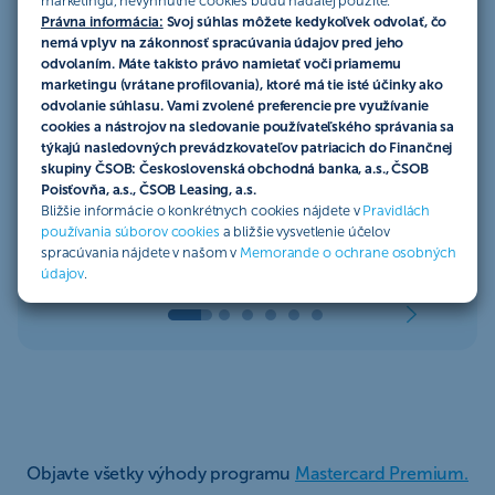
marketingu, nevyhnutné cookies budú naďalej použité.
salónikov?
Právna informácia:
Svoj súhlas môžete kedykoľvek odvolať, čo
nemá vplyv na zákonnosť spracúvania údajov pred jeho
odvolaním. Máte takisto právo namietať voči priamemu
marketingu (vrátane profilovania), ktoré má tie isté účinky ako
odvolanie súhlasu. Vami zvolené preferencie pre využívanie
cookies a nástrojov na sledovanie používateľského správania sa
týkajú nasledovných prevádzkovateľov patriacich do Finančnej
skupiny ČSOB: Československá obchodná banka, a.s., ČSOB
Poisťovňa, a.s., ČSOB Leasing, a.s.
Bližšie informácie o konkrétnych cookies nájdete v
Pravidlách
používania súborov cookies
a bližšie vysvetlenie účelov
spracúvania nájdete v našom v
Memorande o ochrane osobných
údajov
.
Objavte všetky výhody programu
Mastercard Premium.