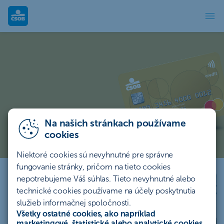
Kreditná karta Gold ČSOB – prémiová kr
Kreditná karta Mastercard Gold
S prémiovou embosovanou kreditnou kartou Mastercard Gold
získate prístup k jedinečným benefitom a službám, ktoré vám
spríjemnia cestovanie aj každodenný život.
Mám záujem
Na našich stránkach používame
cookies
Ako funguje kreditka?
Niektoré cookies sú nevyhnutné pre správne
fungovanie stránky, pričom na tieto cookies
nepotrebujeme Váš súhlas. Tieto nevyhnutné alebo
Vstupy do letiskových
technické cookies používame na účely poskytnutia
salónikov po novom
služieb informačnej spoločnosti.
Všetky ostatné cookies, ako napríklad
Chcem vedieť viac
marketingové, štatistické alebo analytické cookies