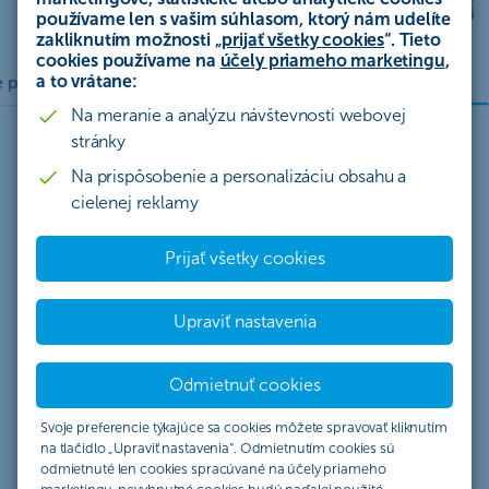
používame len s vašim súhlasom, ktorý nám udelíte
zakliknutím možnosti „
prijať všetky cookies
“. Tieto
cookies používame na
účely priameho marketingu
,
Blog
a to vrátane:
 poistnej udalosti online
Často kladené otázky
Na meranie a analýzu návštevnosti webovej
stránky
Na prispôsobenie a personalizáciu obsahu a
cielenej reklamy
Prémiové výhody kreditnej karty
Prijať všetky cookies
Mastercard Gold
Vstup do letiskových salónikov
Upraviť nastavenia
Odmietnuť cookies
S Mastercard Credit Gold si môžete užívať bezplatný
vstup do viac ako 1800 letiskových salónikov siete
Svoje preferencie týkajúce sa cookies môžete spravovať kliknutím
Priority Pass po celom svete.
na tlačidlo „Upraviť nastavenia“. Odmietnutím cookies sú
Ako získať zvýhodnený vstup do letiskových
odmietnuté len cookies spracúvané na účely priameho