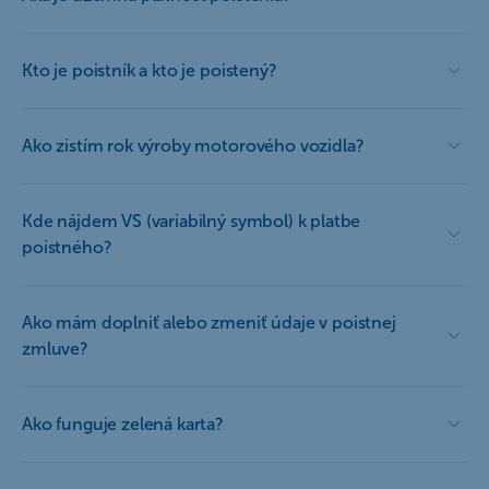
Kto je poistník a kto je poistený?
Ako zistím rok výroby motorového vozidla?
Kde nájdem VS (variabilný symbol) k platbe
poistného?
Ako mám doplniť alebo zmeniť údaje v poistnej
zmluve?
Ako funguje zelená karta?