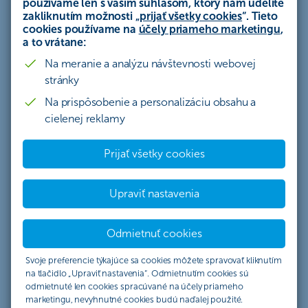
používame len s vašim súhlasom, ktorý nám udelíte
zakliknutím možnosti „
prijať všetky cookies
“. Tieto
cookies používame na
účely priameho marketingu
,
4 dôvody, prečo si zvoliť PZP pre
a to vrátane:
motocykel
Na meranie a analýzu návštevnosti webovej
stránky
Na prispôsobenie a personalizáciu obsahu a
cielenej reklamy
Prijať všetky cookies
Asistenčné služby 24/7
Upraviť nastavenia
Odmietnuť cookies
Svoje preferencie týkajúce sa cookies môžete spravovať kliknutím
na tlačidlo „Upraviť nastavenia“. Odmietnutím cookies sú
Vysoké limity poistného plnenia
odmietnuté len cookies spracúvané na účely priameho
marketingu, nevyhnutné cookies budú naďalej použité.