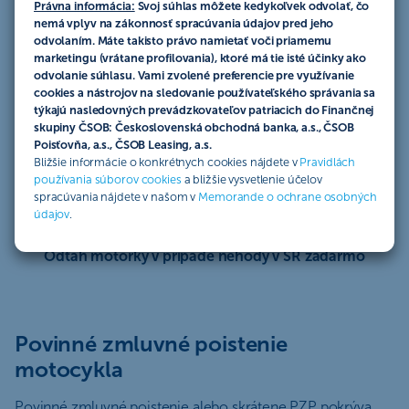
Právna informácia:
Svoj súhlas môžete kedykoľvek odvolať, čo
nemá vplyv na zákonnosť spracúvania údajov pred jeho
odvolaním. Máte takisto právo namietať voči priamemu
marketingu (vrátane profilovania), ktoré má tie isté účinky ako
odvolanie súhlasu. Vami zvolené preferencie pre využívanie
cookies a nástrojov na sledovanie používateľského správania sa
Rýchla likvidácia poistnej udalosti
týkajú nasledovných prevádzkovateľov patriacich do Finančnej
skupiny ČSOB: Československá obchodná banka, a.s., ČSOB
Poisťovňa, a.s., ČSOB Leasing, a.s.
Bližšie informácie o konkrétnych cookies nájdete v
Pravidlách
používania súborov cookies
a bližšie vysvetlenie účelov
spracúvania nájdete v našom v
Memorande o ochrane osobných
údajov
.
Odťah motorky v prípade nehody v SR zadarmo
Povinné zmluvné poistenie
motocykla
Povinné zmluvné poistenie alebo skrátene PZP pokrýva