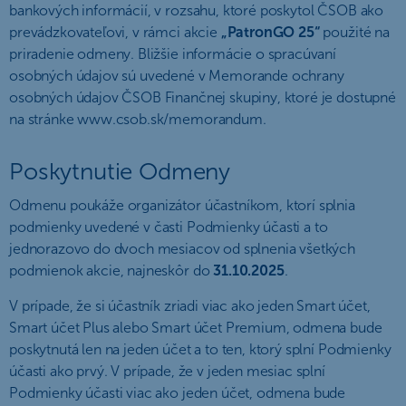
bankových informácií, v rozsahu, ktoré poskytol ČSOB ako
prevádzkovateľovi, v rámci akcie
„PatronGO 25“
použité na
priradenie odmeny. Bližšie informácie o spracúvaní
osobných údajov sú uvedené v Memorande ochrany
osobných údajov ČSOB Finančnej skupiny, ktoré je dostupné
na stránke www.csob.sk/memorandum.
Poskytnutie Odmeny
Odmenu poukáže organizátor účastníkom, ktorí splnia
podmienky uvedené v časti Podmienky účasti a to
jednorazovo do dvoch mesiacov od splnenia všetkých
podmienok akcie, najneskôr do
31.10.2025
.
V prípade, že si účastník zriadi viac ako jeden Smart účet,
Smart účet Plus alebo Smart účet Premium, odmena bude
poskytnutá len na jeden účet a to ten, ktorý splní Podmienky
účasti ako prvý. V prípade, že v jeden mesiac splní
Podmienky účasti viac ako jeden účet, odmena bude