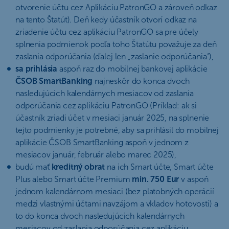
otvorenie účtu cez Aplikáciu PatronGO a zároveň odkaz
na tento Štatút). Deň kedy účastník otvorí odkaz na
zriadenie účtu cez aplikáciu PatronGO sa pre účely
splnenia podmienok podľa toho Štatútu považuje za deň
zaslania odporúčania (ďalej len „zaslanie odporúčania“),
sa prihlásia
aspoň raz do mobilnej bankovej aplikácie
ČSOB SmartBanking
najneskôr do konca dvoch
nasledujúcich kalendárnych mesiacov od zaslania
odporúčania cez aplikáciu PatronGO (Príklad: ak si
účastník zriadi účet v mesiaci január 2025, na splnenie
tejto podmienky je potrebné, aby sa prihlásil do mobilnej
aplikácie ČSOB SmartBanking aspoň v jednom z
mesiacov január, február alebo marec 2025),
budú mať
kreditný obrat
na ich Smart účte, Smart účte
Plus alebo Smart účte Premium
min. 750 Eur
v aspoň
jednom kalendárnom mesiaci (bez platobných operácií
medzi vlastnými účtami navzájom a vkladov hotovosti) a
to do konca dvoch nasledujúcich kalendárnych
mesiacov od zaslania odporúčania cez aplikáciu