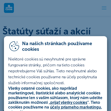
Štatúty súťaží | ČSOB
Štatúty súťaží a akcií
Na našich stránkach používame
Účty a platby
Úvery a lízing
cookies
Niektoré cookies sú nevyhnutné pre správne
Sporenie a investovanie
Poistenie
Hypotéky
fungovanie stránky, pričom na tieto cookies
nepotrebujeme Váš súhlas. Tieto nevyhnutné alebo
Ostatné
Archív
technické cookies používame na účely poskytnutia
služieb informačnej spoločnosti.
Všetky ostatné cookies, ako napríklad
Štatút akcie „PatronGO 25“
marketingové, štatistické alebo analytické cookies
používame len s vašim súhlasom, ktorý nám udelíte
zakliknutím možnosti „
prijať všetky cookies
“. Tieto
cookies používame na
účely priameho marketingu
,