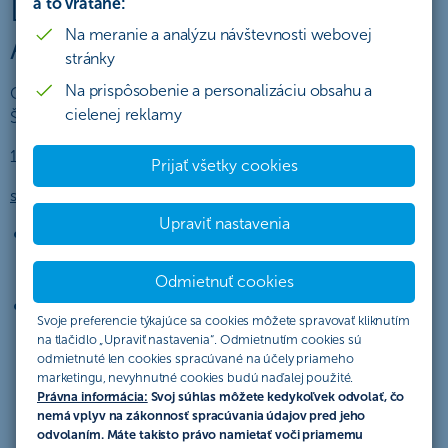
DODATOK Č. 1 K ŠTATÚTU
a to vrátane:
Na meranie a analýzu návštevnosti webovej
AKCIE „PatronGO 25”
stránky
Na prispôsobenie a personalizáciu obsahu a
Organizátor akcie týmto Dodatkom mení a dopĺňa znenie
cielenej reklamy
Štatútu akcie
„PatronGO 25“
zo dňa 27.12.2024 nasledovne:
1. v časti
“Podmienky účasti”
Prijať všetky cookies
sa mení nasledovná časť:
Upraviť nastavenia
sa stanú
novými klientmi ČSOB v období od
01.01.2025 do 30.06.2025
, teda ku dňu 31.12.2024
Odmietnuť cookies
(vrátane) nemali s ČSOB žiadny zmluvný vzťah,
uzatvoria
zmluvu o Smart účte, Smart účte Plus alebo
Svoje preferencie týkajúce sa cookies môžete spravovať kliknutím
Smart účte Premium
v období od
01.01.2025 do
na tlačidlo „Upraviť nastavenia“. Odmietnutím cookies sú
30.06.2025
na základe odporúčania spoločnosťou
odmietnuté len cookies spracúvané na účely priameho
PatronGO, (PatronGO účastníkom sprístupní link na
marketingu, nevyhnutné cookies budú naďalej použité.
Právna informácia:
Svoj súhlas môžete kedykoľvek odvolať, čo
otvorenie účtu cez Aplikáciu PatronGO a zároveň odkaz
nemá vplyv na zákonnosť spracúvania údajov pred jeho
na tento Štatút). Deň kedy účastník otvorí odkaz na
odvolaním. Máte takisto právo namietať voči priamemu