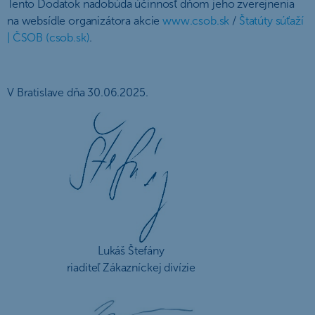
Tento Dodatok nadobúda účinnosť dňom jeho zverejnenia
na websídle organizátora akcie
www.csob.sk
/
Štatúty súťaží
| ČSOB (csob.sk)
.
V Bratislave dňa 30.06.2025.
Lukáš Štefány
riaditeľ Zákazníckej divízie