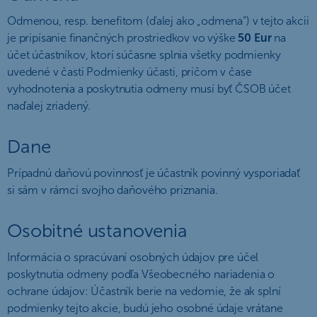
Odmenou, resp. benefitom (ďalej ako „odmena“) v tejto akcii
je pripísanie finančných prostriedkov vo výške
50 Eur
na
účet účastníkov, ktorí súčasne splnia všetky podmienky
uvedené v časti Podmienky účasti, pričom v čase
vyhodnotenia a poskytnutia odmeny musí byť ČSOB účet
naďalej zriadený.
Dane
Prípadnú daňovú povinnosť je účastník povinný vysporiadať
si sám v rámci svojho daňového priznania.
Osobitné ustanovenia
Informácia o spracúvaní osobných údajov pre účel
poskytnutia odmeny podľa Všeobecného nariadenia o
ochrane údajov: Účastník berie na vedomie, že ak splní
podmienky tejto akcie, budú jeho osobné údaje vrátane