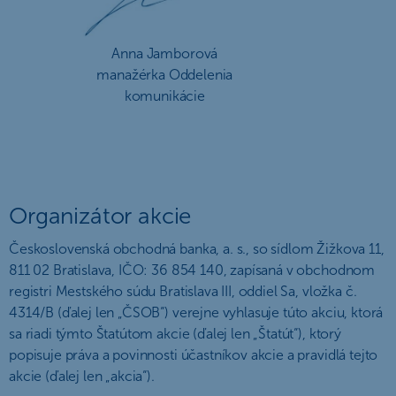
Anna Jamborová
manažérka Oddelenia
komunikácie
Organizátor akcie
Československá obchodná banka, a. s., so sídlom Žižkova 11,
811 02 Bratislava, IČO: 36 854 140, zapísaná v obchodnom
registri Mestského súdu Bratislava III, oddiel Sa, vložka č.
4314/B (ďalej len „ČSOB“) verejne vyhlasuje túto akciu, ktorá
sa riadi týmto Štatútom akcie (ďalej len „Štatút“), ktorý
popisuje práva a povinnosti účastníkov akcie a pravidlá tejto
akcie (ďalej len „akcia“).