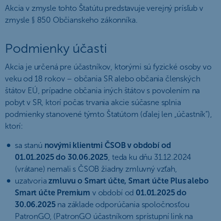
Akcia v zmysle tohto Štatútu predstavuje verejný prísľub v
zmysle § 850 Občianskeho zákonníka.
Podmienky účasti
Akcia je určená pre účastníkov, ktorými sú fyzické osoby vo
veku od 18 rokov – občania SR alebo občania členských
štátov EÚ, prípadne občania iných štátov s povolením na
pobyt v SR, ktorí počas trvania akcie súčasne splnia
podmienky stanovené týmto Štatútom (ďalej len „účastník“),
ktorí:
sa stanú
novými klientmi ČSOB v období od
01.01.2025 do 30.06.2025
, teda ku dňu 31.12.2024
(vrátane) nemali s ČSOB žiadny zmluvný vzťah,
uzatvoria
zmluvu o Smart účte, Smart účte Plus alebo
Smart účte Premium
v období od
01.01.2025 do
30.06.2025
na základe odporúčania spoločnosťou
PatronGO, (PatronGO účastníkom sprístupní link na