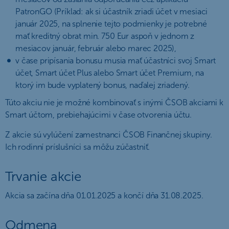
PatronGO (Príklad: ak si účastník zriadi účet v mesiaci
január 2025, na splnenie tejto podmienky je potrebné
mať kreditný obrat min. 750 Eur aspoň v jednom z
mesiacov január, február alebo marec 2025),
v čase pripísania bonusu musia mať účastníci svoj Smart
účet, Smart účet Plus alebo Smart účet Premium, na
ktorý im bude vyplatený bonus, naďalej zriadený.
Túto akciu nie je možné kombinovať s inými ČSOB akciami k
Smart účtom, prebiehajúcimi v čase otvorenia účtu.
Z akcie sú vylúčení zamestnanci ČSOB Finančnej skupiny.
Ich rodinní príslušníci sa môžu zúčastniť.
Trvanie akcie
Akcia sa začína dňa 01.01.2025 a končí dňa 31.08.2025.
Odmena