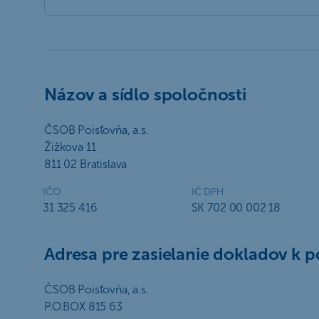
Názov a sídlo spoločnosti
ČSOB Poisťovňa, a.s.
Žižkova 11
811 02 Bratislava
IČO
IČ DPH
31 325 416
SK 702 00 002 18
Adresa pre zasielanie dokladov k po
ČSOB Poisťovňa, a.s.
P.O.BOX 815 63