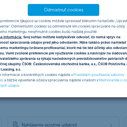
Odmietnuť cookies
00
03
06
0
 preferencie týkajúce sa cookies môžete spravovať kliknutím na tlačidlo „Upravi
venia“. Odmietnutím cookies sú odmietnuté len cookies spracúvané na účely
eho marketingu, nevyhnutné cookies budú naďalej použité.
a informácia:
Svoj súhlas môžete kedykoľvek odvolať, čo nemá vplyv na
nosť spracúvania údajov pred jeho odvolaním. Máte takisto právo namietať 
emu marketingu (vrátane profilovania), ktoré má tie isté účinky ako odvolan
su. Vami zvolené preferencie pre využívanie cookies a nástrojov na sledovan
vateľského správania sa týkajú nasledovných prevádzkovateľov patriacich 
čnej skupiny ČSOB: Československá obchodná banka, a.s., ČSOB Poisťovňa, a
oistovna@csob.sk
alebo cez náš
kontaktný formulár
.
Leasing, a.s.
ie informácie o konkrétnych cookies nájdete v
Pravidlách používania súborov
es
a bližšie vysvetlenie účelov spracúvania nájdete v našom v
Memorande o o
ných údajov
.
Nahlásenie poistnej udalosti