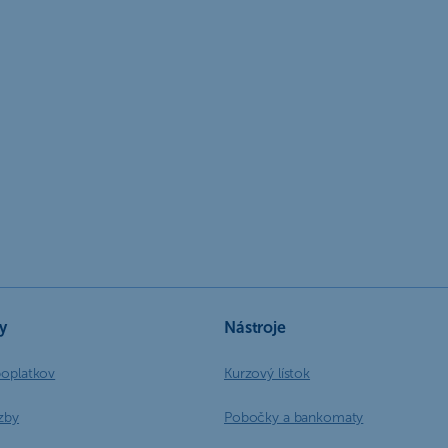
y
Nástroje
poplatkov
Kurzový lístok
zby
Pobočky a bankomaty