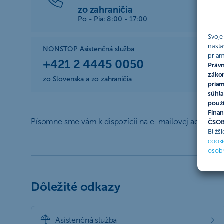
zo zahraničia
Po - Pia: 8:00 - 17:00
Svoje
nasta
NONSTOP Asistenčná služba
priam
+421 2 4445 0050
Právn
zákon
zo Slovenska a zo zahraničia
priam
súhla
použí
Finan
Písomne sme vám k dispozícii na e-mailovej adrese
p
ČSOB 
Bližš
cooki
osob
Dôležité odkazy
Asistenčná služba