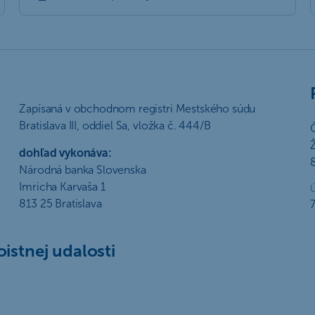
Zapísaná v obchodnom registri Mestského súdu
Bratislava III, oddiel Sa, vložka č. 444/B
Č
dohľad vykonáva:
8
Národná banka Slovenska
Imricha Karvaša 1
Ú
813 25 Bratislava
7
istnej udalosti