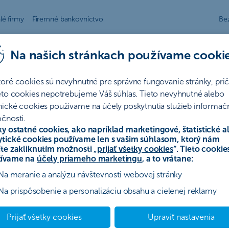
lé firmy
Firemné bankovníctvo
Be
easing
Sporenie a investovanie
Poistenie
Na našich stránkach používame cooki
toré cookies sú nevyhnutné pre správne fungovanie stránky, pr
ieto cookies nepotrebujeme Váš súhlas. Tieto nevyhnutné alebo
ČSOB
nické cookies používame na účely poskytnutia služieb informač
čnosti.
ky ostatné cookies, ako napríklad marketingové, štatistické a
Vyťaženosť Infolinky
ytické cookies používame len s vašim súhlasom, ktorý nám
12:09
Mierna vyťaženosť link
íte zakliknutím možnosti „
prijať všetky cookies
“. Tieto cookie
ívame na
účely priameho marketingu
, a to vrátane:
Na meranie a analýzu návštevnosti webovej stránky
Na prispôsobenie a personalizáciu obsahu a cielenej reklamy
Prijať všetky cookies
Upraviť nastavenia