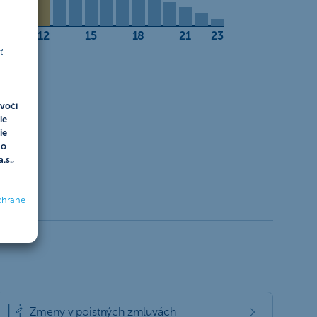
9
12
15
18
21
23
ť
voči
ie
ie
do
.s.,
chrane
Zmeny v poistných zmluvách