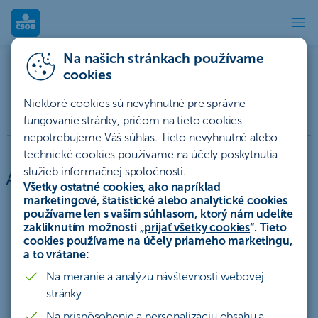
Archív dokumentov
Na našich stránkach používame
cookies
Archív dokumentov
Niektoré cookies sú nevyhnutné pre správne
fungovanie stránky, pričom na tieto cookies
nepotrebujeme Váš súhlas. Tieto nevyhnutné alebo
technické cookies používame na účely poskytnutia
služieb informačnej spoločnosti.
Archív dokumentov
Všetky ostatné cookies, ako napríklad
marketingové, štatistické alebo analytické cookies
VOP
používame len s vašim súhlasom, ktorý nám udelíte
Úvery
zakliknutím možnosti „
prijať všetky cookies
“. Tieto
cookies používame na
účely priameho marketingu
,
Účty
a to vrátane:
Investície
Na meranie a analýzu návštevnosti webovej
Platobné karty
stránky
Elektronické bankovníctvo
Na prispôsobenie a personalizáciu obsahu a