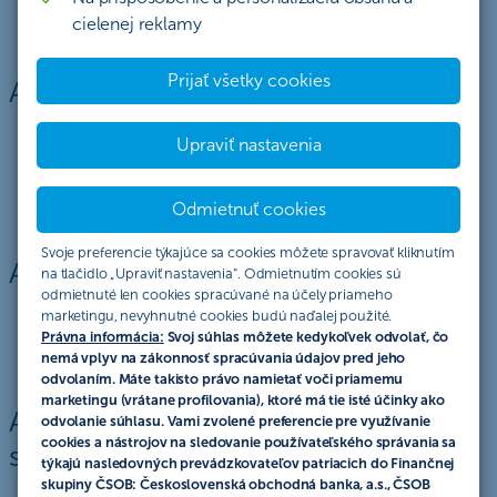
Iné dokumenty
cielenej reklamy
Prijať všetky cookies
Archív sadzobníkov poplatkov
Fyzické osoby
Upraviť nastavenia
Podnikatelia a právnické osoby
Korporátna klientela a finančné inštitúcie
Odmietnuť cookies
Svoje preferencie týkajúce sa cookies môžete spravovať kliknutím
Archív úrokových sadzieb
na tlačidlo „Upraviť nastavenia“. Odmietnutím cookies sú
odmietnuté len cookies spracúvané na účely priameho
Fyzické osoby
marketingu, nevyhnutné cookies budú naďalej použité.
Právna informácia:
Svoj súhlas môžete kedykoľvek odvolať, čo
Podnikatelia a právnické osoby
nemá vplyv na zákonnosť spracúvania údajov pred jeho
odvolaním. Máte takisto právo namietať voči priamemu
marketingu (vrátane profilovania), ktoré má tie isté účinky ako
Archív dokumentov stavebného
odvolanie súhlasu. Vami zvolené preferencie pre využívanie
cookies a nástrojov na sledovanie používateľského správania sa
sporenia
týkajú nasledovných prevádzkovateľov patriacich do Finančnej
skupiny ČSOB: Československá obchodná banka, a.s., ČSOB