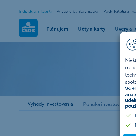
Individuálni klienti
Privátne bankovníctvo
Podnikatelia a ma
Plánujem
Účty a karty
Úvery a l
Jednorazové investovanie
Jednorazové investovanie
Niek
Zrealizovali ste už prvé investície a rozmýšľate, ako z
na t
rozloženie investičného portfólia je jednorazové invest
tech
spolo
Všet
Začať investovať online
anal
udel
Výhody investovania
Ponuka investovania
použ
V