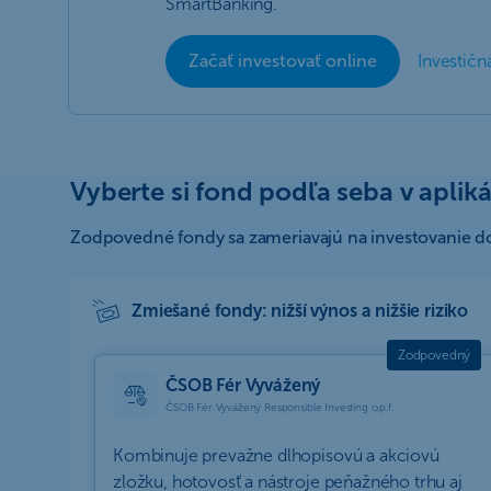
SmartBanking.
Začať investovať online
Investičn
Vyberte si fond podľa seba v apli
Zodpovedné fondy sa zameriavajú na investovanie do 
Zmiešané fondy: nižší výnos a nižšie riziko
ČSOB Fér Vyvážený
ČSOB Fér Vyvážený Responsible Investing o.p.f.
Kombinuje prevažne dlhopisovú a akciovú
zložku, hotovosť a nástroje peňažného trhu aj