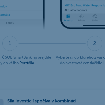
1
2
cii ČSOB SmartBanking prejdite
Vyberte si, do ktorého z vaš
dy do vášho
Portfólia
.
doinvestovať cez tlačidlo
I
Sila investícií spočíva v kombinácii