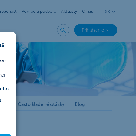
zpečnosť
Pomoc a podpora
Aktuality
O nás
SK
Prihlásenie
es
ičom
bnos financií, ideálnym doplnkom pre efektívne
nej
lebo
s
tipy
Často kladené otázky
Blog
ia