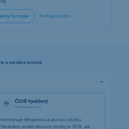
ng.
aktný formulár
Prehľad fondov
a sociálne kritériá.
ČSOB Vyvážený
ČSOB Vyvážený o.p.f.
Kombinuje dlhopisovú a akciovú zložku.
Neutrálny podiel akciovej zložky je 30 %, ale