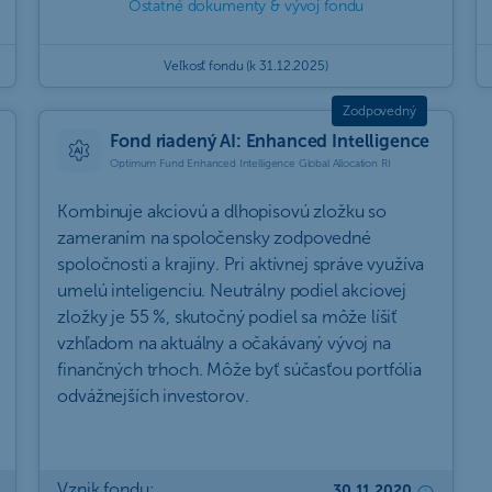
Ostatné dokumenty & vývoj fondu
Veľkosť fondu (k 31.12.2025)
Fond riadený AI: Enhanced Intelligence
Optimum Fund Enhanced Intelligence Global Allocation RI
Kombinuje akciovú a dlhopisovú zložku so
zameraním na spoločensky zodpovedné
spoločnosti a krajiny. Pri aktívnej správe využíva
umelú inteligenciu. Neutrálny podiel akciovej
zložky je 55 %, skutočný podiel sa môže líšiť
vzhľadom na aktuálny a očakávaný vývoj na
finančných trhoch. Môže byť súčasťou portfólia
odvážnejších investorov.
Vznik fondu:
30.11.2020