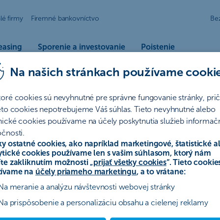
lé firmy
Firemné bankovníctvo
Be
easing
Sporenie a investovanie
Poistenie
Na našich stránkach používame cooki
toré cookies sú nevyhnutné pre správne fungovanie stránky, pr
výšiť možnosť lepšieho výnosu. Ak máte navyše nasporený väčší o
ieto cookies nepotrebujeme Váš súhlas. Tieto nevyhnutné alebo
ovanie.
nické cookies používame na účely poskytnutia služieb informač
čnosti.
ky ostatné cookies, ako napríklad marketingové, štatistické a
ytické cookies používame len s vašim súhlasom, ktorý nám
íte zakliknutím možnosti „
prijať všetky cookies
“. Tieto cookie
Fondy online
Ďalšie investičné možnosti
Investičné 
ívame na
účely priameho marketingu
, a to vrátane:
Na meranie a analýzu návštevnosti webovej stránky
Na prispôsobenie a personalizáciu obsahu a cielenej reklamy
yužite výhody jednorazového investovan