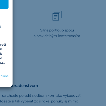
ť
é ciele
Silné portfólio spolu
s pravidelným investovaním
voči
ie
ie
do
.s.,
chrane
ami - s poradenstvom
m sa chcete poradiť s odborníkom ako vybudovať
 Môžete si tak vyberať zo širokej ponuky aj mimo