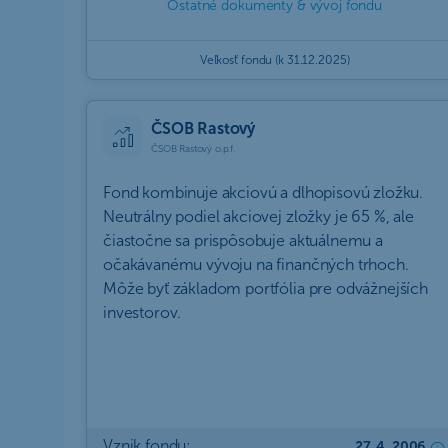
Ostatné dokumenty & vývoj fondu
Veľkosť fondu (k 31.12.2025)
ČSOB Rastový
ČSOB Rastový o.p.f.
Fond kombinuje akciovú a dlhopisovú zložku.
Neutrálny podiel akciovej zložky je 65 %, ale
čiastočne sa prispôsobuje aktuálnemu a
očakávanému vývoju na finančných trhoch.
Môže byť základom portfólia pre odvážnejších
investorov.
Vznik fondu:
27. 4. 2006