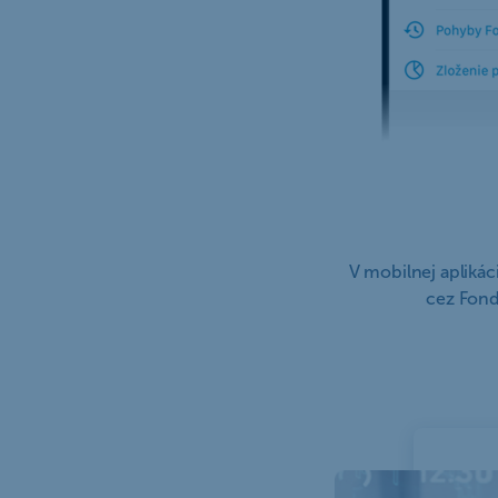
V mobilnej apliká
cez Fon