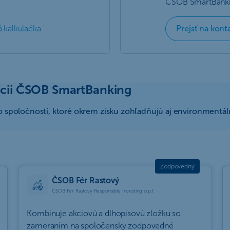
ČSOB SmartBanki
á kalkulačka
Prejsť na kont
kácii ČSOB SmartBanking
spoločností, ktoré okrem zisku zohľadňujú aj environmentálne 
ČSOB Fér Rastový
ČSOB Fér Rastový Responsible Investing o.p.f.
Kombinuje akciovú a dlhopisovú zložku so
zameraním na spoločensky zodpovedné