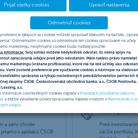
Prijať všetky cookies
Upraviť nastavenia
Odmietnuť cookies
 preferencie týkajúce sa cookies môžete spravovať kliknutím na tlačidlo „Upravi
plnenie životných túžob v
Pre vaše dlhodobé finančn
venia“. Odmietnutím cookies sú odmietnuté len cookies spracúvané na účely
budúcnosti
eho marketingu, nevyhnutné cookies budú naďalej použité.
a informácia:
Svoj súhlas môžete kedykoľvek odvolať, čo nemá vplyv na
nosť spracúvania údajov pred jeho odvolaním. Máte takisto právo namietať 
emu marketingu (vrátane profilovania), ktoré má tie isté účinky ako odvolan
su. Vami zvolené preferencie pre využívanie cookies a nástrojov na sledovan
vateľského správania sa týkajú nasledovných prevádzkovateľov patriacich 
čnej skupiny ČSOB: Československá obchodná banka, a.s., ČSOB Poisťovňa, a
ia
Leasing, a.s.
ie informácie o konkrétnych cookies nájdete v
Pravidlách používania súborov
es
a bližšie vysvetlenie účelov spracúvania nájdete v našom v
Memorande o o
ných údajov
.
Investujte s n
ím a sami chcete
Pred investovaní
 priamo v aplikácii ČSOB
väčšie portfólio.