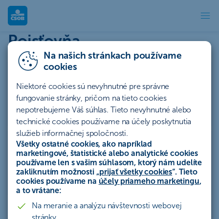
ČSOB Poisťovňa - Kontakty | 
Poisťovňa
Na našich stránkach používame
cookies
Infolinka ČSOB Poisťovne
0850 111 303
Niektoré cookies sú nevyhnutné pre správne
fungovanie stránky, pričom na tieto cookies
zo Slovenska
nepotrebujeme Váš súhlas. Tieto nevyhnutné alebo
Po - Pia: 8:00 - 17:00
technické cookies používame na účely poskytnutia
služieb informačnej spoločnosti.
Infolinka ČSOB Poisťovne
Všetky ostatné cookies, ako napríklad
marketingové, štatistické alebo analytické cookies
+421 2 5966 6999
používame len s vašim súhlasom, ktorý nám udelíte
zakliknutím možnosti „
prijať všetky cookies
“. Tieto
zo zahraničia
cookies používame na
účely priameho marketingu
,
Po - Pia: 8:00 - 17:00
a to vrátane:
Na meranie a analýzu návštevnosti webovej
NONSTOP Asistenčná služba
stránky