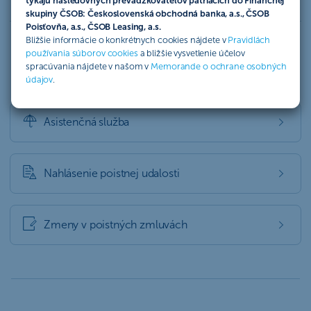
týkajú nasledovných prevádzkovateľov patriacich do Finančnej
skupiny ČSOB: Československá obchodná banka, a.s., ČSOB
Poisťovňa, a.s., ČSOB Leasing, a.s.
Bližšie informácie o konkrétnych cookies nájdete v
Pravidlách
používania súborov cookies
a bližšie vysvetlenie účelov
Dôležité odkazy
spracúvania nájdete v našom v
Memorande o ochrane osobných
údajov
.
Asistenčná služba
Nahlásenie poistnej udalosti
Zmeny v poistných zmluvách