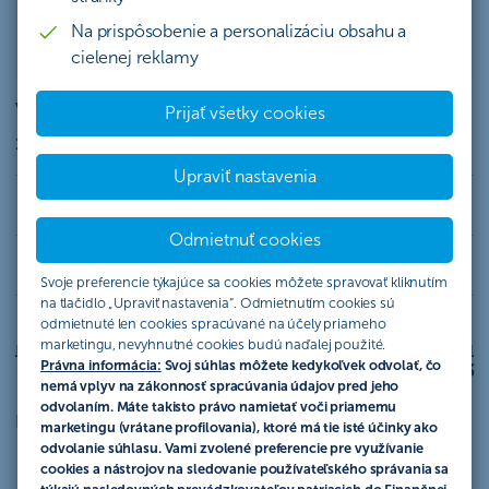
+421 2 4445 0050
Na prispôsobenie a personalizáciu obsahu a
zo Slovenska a zo zahraničia
cielenej reklamy
Vyťaženosť Infolinky
Prijať všetky cookies
13:26
Nízka vyťaženosť linky
Upraviť nastavenia
Odmietnuť cookies
Svoje preferencie týkajúce sa cookies môžete spravovať kliknutím
na tlačidlo „Upraviť nastavenia“. Odmietnutím cookies sú
odmietnuté len cookies spracúvané na účely priameho
marketingu, nevyhnutné cookies budú naďalej použité.
Právna informácia:
Svoj súhlas môžete kedykoľvek odvolať, čo
00
03
06
09
12
15
18
21
23
nemá vplyv na zákonnosť spracúvania údajov pred jeho
odvolaním. Máte takisto právo namietať voči priamemu
Písomne sme vám k dispozícii na e-mailovej adrese
marketingu (vrátane profilovania), ktoré má tie isté účinky ako
poistovna@csob.sk
alebo cez náš
kontaktný formulár
.
odvolanie súhlasu. Vami zvolené preferencie pre využívanie
cookies a nástrojov na sledovanie používateľského správania sa