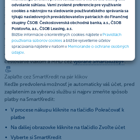
odvolanie súhlasu. Vami zvolené preferencie pre využívanie
SmartKredit na vás čaká v aplikácii ČSOB SmartBanking
cookies a nástrojov na sledovanie používateľského správania sa
Stačí sa prihlásiť a odmena sa vám zobrazí priamo na
týkajú nasledovných prevádzkovateľov patriacich do Finančnej
skupiny ČSOB: Československá obchodná banka, a.s., ČSOB
úvodnej obrazovke.
Poisťovňa, a.s., ČSOB Leasing, a.s.
Bližšie informácie o konkrétnych cookies nájdete v
Pravidlách
Odmenu môžete využiť na SmartSlužby+
používania súborov cookies
a bližšie vysvetlenie účelov
SmartKredit môžete využiť na dobitie kreditu u
spracúvania nájdete v našom v
Memorande o ochrane osobných
údajov
.
operátorov Telekom alebo Orange, parkovanie či
cestovanie vlakom a MHD cez
vybrané SmartSlužby+
.
Zaplaťte cez SmartKredit na pár klikov
Keďže predvolená možnosť je automaticky váš účet, pred
zaplatením za vybranú službu si najprv zmeňte spôsob
platby na SmartKredit:
V procese nákupu kliknite na tlačidlo Pokračovať k
platbe
Na ďalšej obrazovke kliknite na tlačidlo Zvoľte účet
Vyberte si SmartKredit