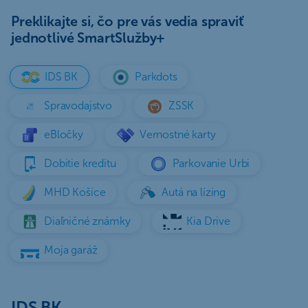
Preklikajte si, čo pre vás vedia spraviť
jednotlivé SmartSlužby+
IDS BK
Parkdots
Spravodajstvo
ZSSK
eBločky
Vernostné karty
Dobitie kreditu
Parkovanie Urbi
MHD Košice
Autá na lízing
Diaľničné známky
Kia Drive
Moja garáž
IDS BK