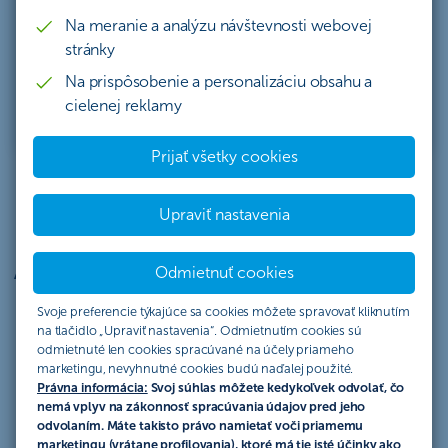
aplikácii ČSOB SmartBanking to, na čo by ste inak
Na meranie a analýzu návštevnosti webovej
potrebovali niekoľko ďalších samostatných
stránky
aplikácií.
Na prispôsobenie a personalizáciu obsahu a
Začať používať SmartSlužby+
cielenej reklamy
Prijať všetky cookies
Upraviť nastavenia
Ako funguje SmartKredit?
Odmietnuť cookies
SmartKredit je odmena v hodnote 20 EUR pre
Svoje preferencie týkajúce sa cookies môžete spravovať kliknutím
na tlačidlo „Upraviť nastavenia“. Odmietnutím cookies sú
klientov, ktorí naplno využívajú bežný účet a aplikáciu
odmietnuté len cookies spracúvané na účely priameho
od ČSOB
marketingu, nevyhnutné cookies budú naďalej použité.
Právna informácia:
Svoj súhlas môžete kedykoľvek odvolať, čo
Zistiť viac o podmienkach
nemá vplyv na zákonnosť spracúvania údajov pred jeho
odvolaním. Máte takisto právo namietať voči priamemu
marketingu (vrátane profilovania), ktoré má tie isté účinky ako