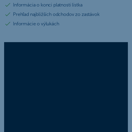
Informácia o konci platnosti lístka
Prehľad najbližších odchodov zo zastávok
Informácie o výlukách