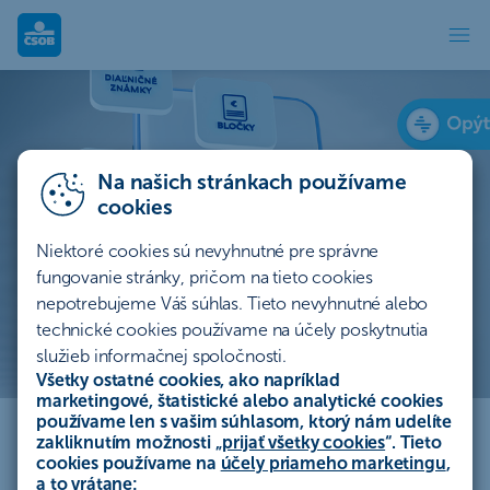
SmartKredit
Na našich stránkach používame
cookies
Niektoré cookies sú nevyhnutné pre správne
fungovanie stránky, pričom na tieto cookies
nepotrebujeme Váš súhlas. Tieto nevyhnutné alebo
technické cookies používame na účely poskytnutia
služieb informačnej spoločnosti.
SmartSlužby+
Všetky ostatné cookies, ako napríklad
marketingové, štatistické alebo analytické cookies
používame len s vašim súhlasom, ktorý nám udelíte
Využite smart riešenia na mieru pre vás od ČSOB.
zakliknutím možnosti „
prijať všetky cookies
“. Tieto
cookies používame na
účely priameho marketingu
,
Vďaka rôznorodým službám vyriešite priamo v
a to vrátane: