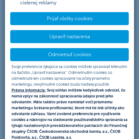
Späť
cielenej reklamy
Prijať všetky cookies
Chyba:
Príspevok sa nenašiel.
Zatvori
Upraviť nastavenia
Odmietnuť cookies
ČSOB. Každý deň smart.
Svoje preferencie týkajúce sa cookies môžete spravovať kliknutím
na tlačidlo „Upraviť nastavenia“. Odmietnutím cookies sú
Právne informácie
odmietnuté len cookies spracúvané na účely priameho
marketingu, nevyhnutné cookies budú naďalej použité.
Dokumenty
Právna informácia:
Svoj súhlas môžete kedykoľvek odvolať, čo
nemá vplyv na zákonnosť spracúvania údajov pred jeho
odvolaním. Máte takisto právo namietať voči priamemu
Nástroje
marketingu (vrátane profilovania), ktoré má tie isté účinky ako
odvolanie súhlasu. Vami zvolené preferencie pre využívanie
Kontakty
cookies a nástrojov na sledovanie používateľského správania sa
týkajú nasledovných prevádzkovateľov patriacich do Finančnej
O nás
skupiny ČSOB: Československá obchodná banka, a.s., ČSOB
Kariéra
Poisťovňa, a.s., ČSOB Leasing, a.s.