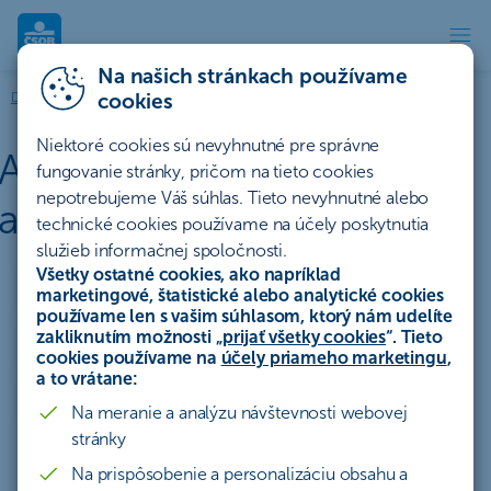
Na našich stránkach používame
Archív štatútov a akcií | ČSOB
cookies
Dôležité dokumenty
Štatúty súťaží
Archív štatútov a akcií
Niektoré cookies sú nevyhnutné pre správne
Archív štatútov súťaží a
fungovanie stránky, pričom na tieto cookies
nepotrebujeme Váš súhlas. Tieto nevyhnutné alebo
akcií
technické cookies používame na účely poskytnutia
služieb informačnej spoločnosti.
Všetky ostatné cookies, ako napríklad
Účty a platby
Úvery a lízing
marketingové, štatistické alebo analytické cookies
používame len s vašim súhlasom, ktorý nám udelíte
zakliknutím možnosti „
prijať všetky cookies
“. Tieto
Sporenie a investovanie
Poistenie
Hypotéky
cookies používame na
účely priameho marketingu
,
a to vrátane:
Ostatné
Celý archív
Na meranie a analýzu návštevnosti webovej
stránky
Na prispôsobenie a personalizáciu obsahu a
Chyba